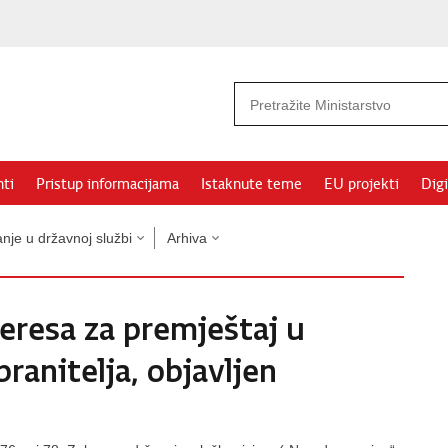
ti
Pristup informacijama
Istaknute teme
EU projekti
Digi
nje u državnoj službi
Arhiva
teresa za premještaj u
ranitelja, objavljen