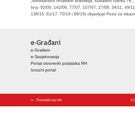
„Ministarstvo hrvatskih branitelja, sukladno članku 76
broj: 92/05, 142/06, 77/07, 107/07, 27/08, 34/11, 49/11
138/15, 61/17, 70/19 i 98/19) objavljuje Poziv za iskazi
e-Građani
e-Građani
e-Savjetovanja
Portal otvorenih podataka RH
Izvozni porta
l
Povratak na vrh
Co