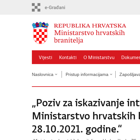
Preskoči
na
glavni
sadržaj
Vijesti
Kontakti
O Ministarstvu
Dokumen
Naslovnica
Pristup informacijama
Zapošljava
„Poziv za iskazivanje in
Ministarstvo hrvatskih b
28.10.2021. godine.“