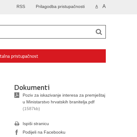
A
RSS
Prilagodba pristupačnosti
A
talna pristupačnost
Dokumenti
Poziv za iskazivanje interesa za premještaj
u Ministarstvo hrvatskih branitelja.pdf
(1587kb)
Ispiši stranicu
Podijeli na Facebooku