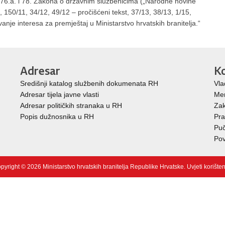
., 76.a. i 78. Zakona o državnim službenicima („Narodne novine“
, 150/11, 34/12, 49/12 – pročišćeni tekst, 37/13, 38/13, 1/15,
vanje interesa za premještaj u Ministarstvo hrvatskih branitelja.“
Adresar
Ko
Središnji katalog službenih dokumenata RH
Vla
Adresar tijela javne vlasti
Mem
Adresar političkih stranaka u RH
Zak
Popis dužnosnika u RH
Pra
Puč
Pov
pyright © 2026 Ministarstvo hrvatskih branitelja Republike Hrvatske.
Uvjeti korište