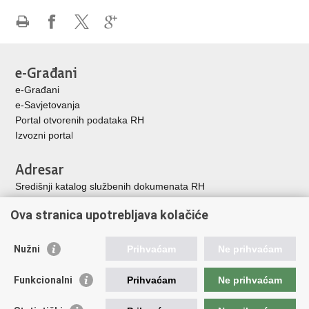
Ispiši
Podijeli
Podijeli
Podijeli
stranicu
na
na
na
Facebooku
X-
Google
e-Građani
u
+
e-Građani
e-Savjetovanja
Portal otvorenih podataka RH
Izvozni porta
l
Adresar
Središnji katalog službenih dokumenata RH
Adresar tijela javne vlasti
Ova stranica upotrebljava kolačiće
Adresar političkih stranaka u RH
Popis dužnosnika u RH
Nužni
Prihvaćam
Ne prihvaćam
Korisne poveznice
Funkcionalni
Prihvaćam
Ne prihvaćam
Vlada Republike Hrvatske
Memorijalni centar Domovinskog rata Vukovar