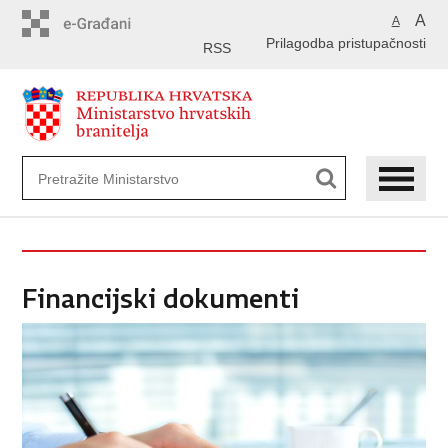
Preskoči
A
A
na
Prilagodba pristupačnosti
glavni
RSS
sadržaj
Financijski dokumenti