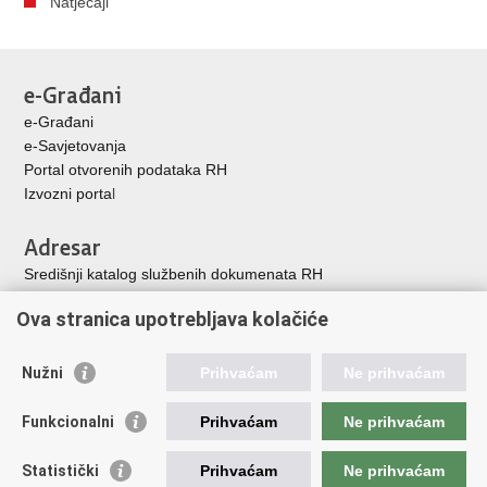
Natječaji
e-Građani
e-Građani
e-Savjetovanja
Portal otvorenih podataka RH
Izvozni porta
l
Adresar
Središnji katalog službenih dokumenata RH
Adresar tijela javne vlasti
Ova stranica upotrebljava kolačiće
Adresar političkih stranaka u RH
Popis dužnosnika u RH
Nužni
Prihvaćam
Ne prihvaćam
Korisne poveznice
Funkcionalni
Prihvaćam
Ne prihvaćam
Vlada Republike Hrvatske
Memorijalni centar Domovinskog rata Vukovar
Statistički
Prihvaćam
Ne prihvaćam
Zaklada hrvatskih branitelja iz Domovinskog rata