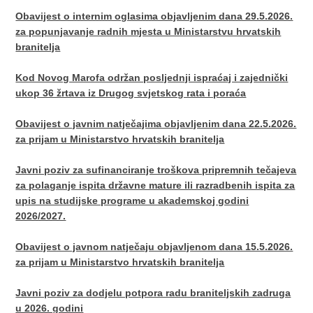
Obavijest o internim oglasima objavljenim dana 29.5.2026.
za popunjavanje radnih mjesta u Ministarstvu hrvatskih
branitelja
Kod Novog Marofa održan posljednji ispraćaj i zajednički
ukop 36 žrtava iz Drugog svjetskog rata i poraća
Obavijest o javnim natječajima objavljenim dana 22.5.2026.
za prijam u Ministarstvo hrvatskih branitelja
Javni poziv za sufinanciranje troškova pripremnih tečajeva
za polaganje ispita državne mature ili razradbenih ispita za
upis na studijske programe u akademskoj godini
2026/2027.
Obavijest o javnom natječaju objavljenom dana 15.5.2026.
za prijam u Ministarstvo hrvatskih branitelja
Javni poziv za dodjelu potpora radu braniteljskih zadruga
u 2026. godini