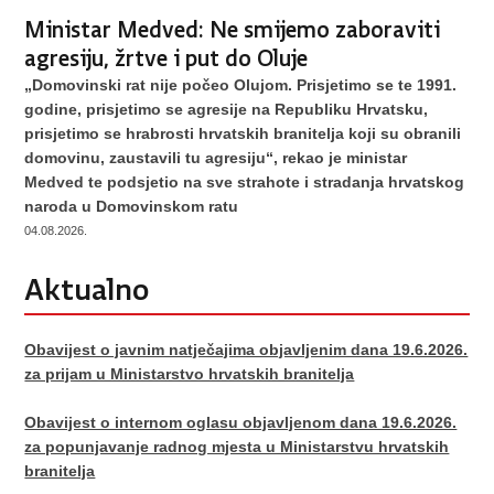
Ministar Medved: Ne smijemo zaboraviti
agresiju, žrtve i put do Oluje
„Domovinski rat nije počeo Olujom. Prisjetimo se te 1991.
godine, prisjetimo se agresije na Republiku Hrvatsku,
prisjetimo se hrabrosti hrvatskih branitelja koji su obranili
domovinu, zaustavili tu agresiju“, rekao je ministar
Medved te podsjetio na sve strahote i stradanja hrvatskog
naroda u Domovinskom ratu
04.08.2026.
Aktualno
Obavijest o javnim natječajima objavljenim dana 19.6.2026.
za prijam u Ministarstvo hrvatskih branitelja
Obavijest o internom oglasu objavljenom dana 19.6.2026.
za popunjavanje radnog mjesta u Ministarstvu hrvatskih
branitelja