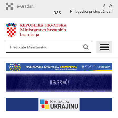
Preskoči
A
A
na
Prilagodba pristupačnosti
glavni
RSS
sadržaj