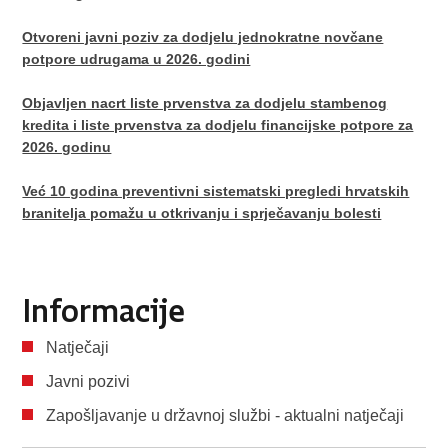
Otvoreni javni poziv za dodjelu jednokratne novčane
potpore udrugama u 2026. godini
Objavljen nacrt liste prvenstva za dodjelu stambenog
kredita i liste prvenstva za dodjelu financijske potpore za
2026. godinu
Već 10 godina preventivni sistematski pregledi hrvatskih
branitelja pomažu u otkrivanju i sprječavanju bolesti
Informacije
Natječaji
Javni pozivi
Zapošljavanje u državnoj službi - aktualni natječaji