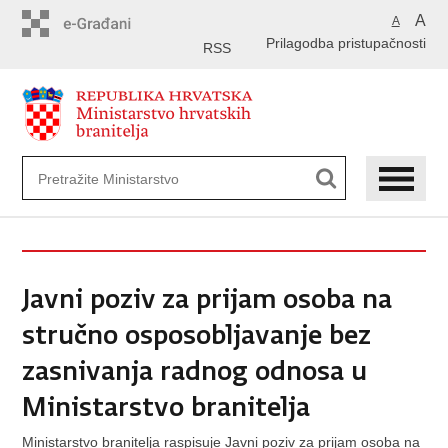
Preskoči
A
A
na
Prilagodba pristupačnosti
glavni
RSS
sadržaj
Javni poziv za prijam osoba na
stručno osposobljavanje bez
zasnivanja radnog odnosa u
Ministarstvo branitelja
Ministarstvo branitelja raspisuje Javni poziv za prijam osoba na