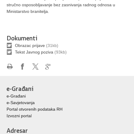
stručno osposobljavanje bez zasnivanja radnog odnosa u
Ministarstvo branitelja.
Dokumenti
Obrazac prijave
(31kb)
Tekst Javnog poziva
(93kb)
Ispiši
Podijeli
Podijeli
Podijeli
stranicu
na
na
na
Facebooku
X-
Google
e-Građani
u
+
e-Građani
e-Savjetovanja
Portal otvorenih podataka RH
Izvozni porta
l
Adresar