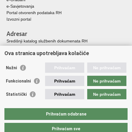
e-Savjetovanja
Portal otvorenih podataka RH
Izvozni porta
l
Adresar
Središnji katalog službenih dokumenata RH
Adresar tijela javne vlasti
Ova stranica upotrebljava kolačiće
Adresar političkih stranaka u RH
Popis dužnosnika u RH
Nužni
Prihvaćam
Ne prihvaćam
Korisne poveznice
Funkcionalni
Prihvaćam
Ne prihvaćam
Vlada Republike Hrvatske
Memorijalni centar Domovinskog rata Vukovar
Statistički
Prihvaćam
Ne prihvaćam
Zaklada hrvatskih branitelja iz Domovinskog rata
Pravobraniteljica za osobe s invaliditetom
Pučki pravobranitelj
Prihvaćam odabrane
Povjerenik za informiranje
Prihvaćam sve