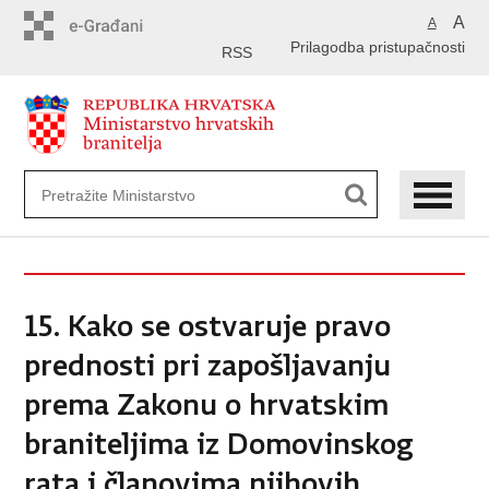
Preskoči
A
A
na
Prilagodba pristupačnosti
glavni
RSS
sadržaj
15. Kako se ostvaruje pravo
prednosti pri zapošljavanju
prema Zakonu o hrvatskim
braniteljima iz Domovinskog
rata i članovima njihovih