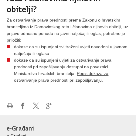
obitelji?
Za ostvarivanje prava prednosti prema Zakonu o hrvatskim
braniteljima iz Domovinskog rata i članovima njihovih obitelji, uz
prijavu odnosno ponudu na javni natječaj ili oglas, potrebno je
priložiti:
dokaze da su ispunjeni svi traženi uvjeti navedeni u javnom
natječaju ili oglasu
dokaze da su ispunjeni uvjeti za ostvarivanje prava
prednosti pri zapošljavanju dostupni na poveznici
Ministarstva hrvatskih branitelja:
Popis dokaza za
ostvarivanje prava prednosti pri zapošljavanju.
Ispiši
Podijeli
Podijeli
Podijeli
stranicu
na
na
na
Facebooku
X-
Google
e-Građani
u
+
e-Građani