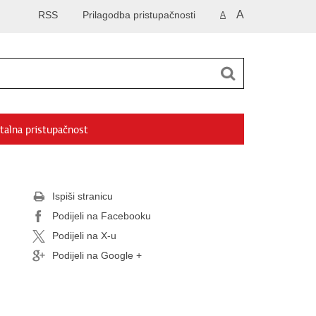
A
RSS
Prilagodba pristupačnosti
A
talna pristupačnost
Ispiši stranicu
Podijeli na Facebooku
Podijeli na X-u
Podijeli na Google +