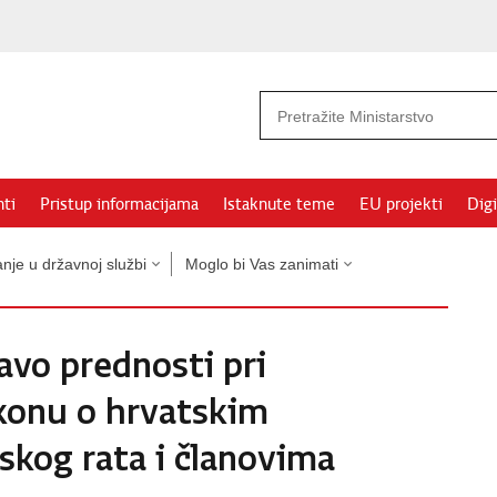
ti
Pristup informacijama
Istaknute teme
EU projekti
Digi
nje u državnoj službi
Moglo bi Vas zanimati
avo prednosti pri
konu o hrvatskim
skog rata i članovima