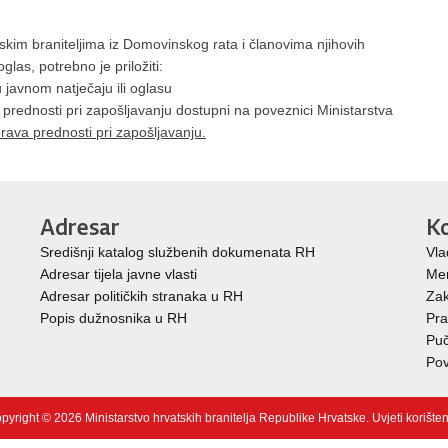
kim braniteljima iz Domovinskog rata i članovima njihovih
glas, potrebno je priložiti:
u javnom natječaju ili oglasu
 prednosti pri zapošljavanju dostupni na poveznici Ministarstva
rava prednosti pri zapošljavanju.
Adresar
Ko
Središnji katalog službenih dokumenata RH
Vla
Adresar tijela javne vlasti
Mem
Adresar političkih stranaka u RH
Zak
Popis dužnosnika u RH
Pra
Puč
Pov
pyright © 2026 Ministarstvo hrvatskih branitelja Republike Hrvatske.
Uvjeti korište