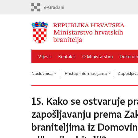
Preskoči
na
glavni
sadržaj
Vijesti
Kontakti
O Ministarstvu
Dokumen
Naslovnica
Pristup informacijama
Zapošljava
15. Kako se ostvaruje pr
zapošljavanju prema Za
braniteljima iz Domovin
njihovih obitelji?