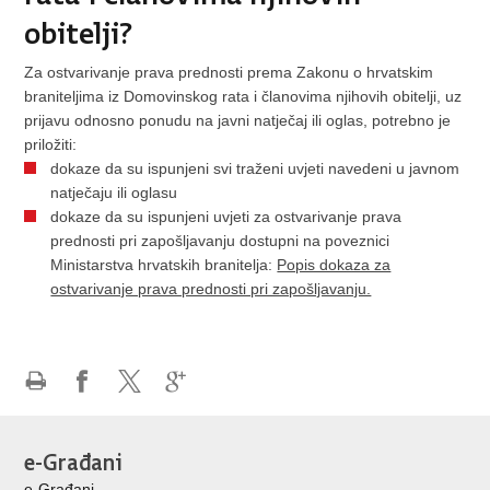
obitelji?
Za ostvarivanje prava prednosti prema Zakonu o hrvatskim
braniteljima iz Domovinskog rata i članovima njihovih obitelji, uz
prijavu odnosno ponudu na javni natječaj ili oglas, potrebno je
priložiti:
dokaze da su ispunjeni svi traženi uvjeti navedeni u javnom
natječaju ili oglasu
dokaze da su ispunjeni uvjeti za ostvarivanje prava
prednosti pri zapošljavanju dostupni na poveznici
Ministarstva hrvatskih branitelja:
Popis dokaza za
ostvarivanje prava prednosti pri zapošljavanju.
Ispiši
Podijeli
Podijeli
Podijeli
stranicu
na
na
na
Facebooku
X-
Google
e-Građani
u
+
e-Građani