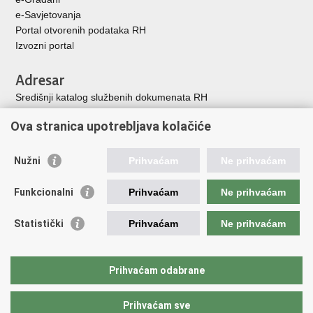
e-Savjetovanja
Portal otvorenih podataka RH
Izvozni porta
l
Adresar
Središnji katalog službenih dokumenata RH
Adresar tijela javne vlasti
Ova stranica upotrebljava kolačiće
Adresar političkih stranaka u RH
Popis dužnosnika u RH
Nužni
Prihvaćam
Ne prihvaćam
Korisne poveznice
Funkcionalni
Prihvaćam
Ne prihvaćam
Vlada Republike Hrvatske
Memorijalni centar Domovinskog rata Vukovar
Statistički
Prihvaćam
Ne prihvaćam
Zaklada hrvatskih branitelja iz Domovinskog rata
Pravobraniteljica za osobe s invaliditetom
Pučki pravobranitelj
Prihvaćam odabrane
Povjerenik za informiranje
Prihvaćam sve