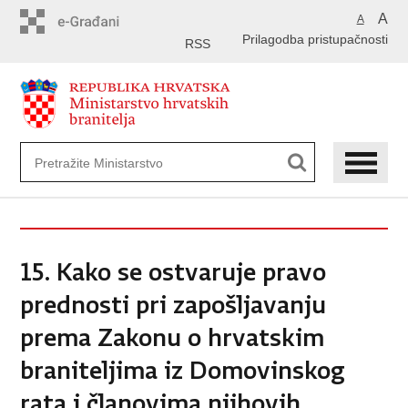
Preskoči
A
A
na
Prilagodba pristupačnosti
glavni
RSS
sadržaj
15. Kako se ostvaruje pravo
prednosti pri zapošljavanju
prema Zakonu o hrvatskim
braniteljima iz Domovinskog
rata i članovima njihovih