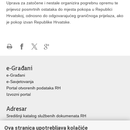
Uprava za zatočene i nestale organizira pogrebnu opremu te
prijevoz posmrtnih ostataka do mjesta pokopa u Republici
Hrvatskoj, odnosno do odgovarajućeg graničnoga prijelaza, ako
je pokop izvan Republike Hrvatske.
Ispiši
Podijeli
Podijeli
Podijeli
stranicu
na
na
na
Facebooku
X-
Google
e-Građani
u
+
e-Građani
e-Savjetovanja
Portal otvorenih podataka RH
Izvozni porta
l
Adresar
Središnji katalog službenih dokumenata RH
Adresar tijela javne vlasti
Ova stranica upotrebljava kolačiće
Adresar političkih stranaka u RH