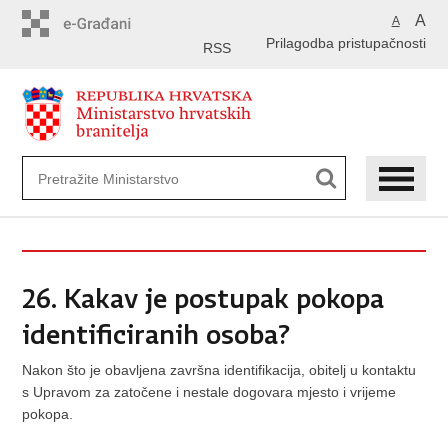
Preskoči
A
A
na
Prilagodba pristupačnosti
glavni
RSS
sadržaj
26. Kakav je postupak pokopa
identificiranih osoba?
Nakon što je obavljena završna identifikacija, obitelj u kontaktu
s Upravom za zatočene i nestale dogovara mjesto i vrijeme
pokopa.