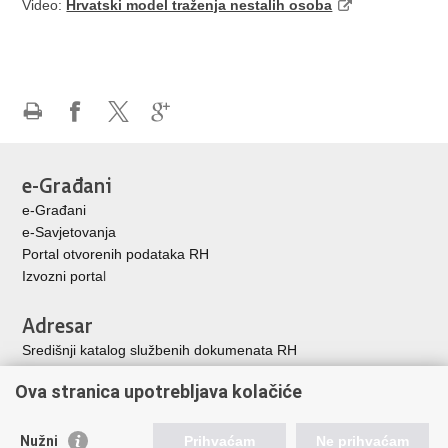
Video:
Hrvatski model traženja nestalih osoba
Ispiši
Podijeli
Podijeli
Podijeli
stranicu
na
na
na
Facebooku
X-
Google
e-Građani
u
+
e-Građani
e-Savjetovanja
Portal otvorenih podataka RH
Izvozni porta
l
Adresar
Središnji katalog službenih dokumenata RH
Adresar tijela javne vlasti
Ova stranica upotrebljava kolačiće
Adresar političkih stranaka u RH
Popis dužnosnika u RH
Nužni
Prihvaćam
Ne prihvaćam