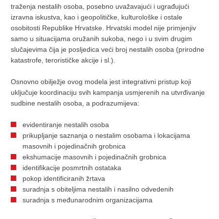
traženja nestalih osoba, posebno uvažavajući i ugrađujući
izravna iskustva, kao i geopolitičke, kulturološke i ostale
osobitosti Republike Hrvatske. Hrvatski model nije primjenjiv
samo u situacijama oružanih sukoba, nego i u svim drugim
slučajevima čija je posljedica veći broj nestalih osoba (prirodne
katastrofe, terorističke akcije i sl.).
Osnovno obilježje ovog modela jest integrativni pristup koji
uključuje koordinaciju svih kampanja usmjerenih na utvrđivanje
sudbine nestalih osoba, a podrazumijeva:
evidentiranje nestalih osoba
prikupljanje saznanja o nestalim osobama i lokacijama
masovnih i pojedinačnih grobnica
ekshumacije masovnih i pojedinačnih grobnica
identifikacije posmrtnih ostataka
pokop identificiranih žrtava
suradnja s obiteljima nestalih i nasilno odvedenih
suradnja s međunarodnim organizacijama