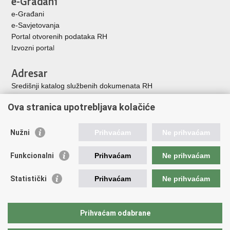
u
+
e-Građani
e-Savjetovanja
Portal otvorenih podataka RH
Izvozni porta
l
Adresar
Središnji katalog službenih dokumenata RH
Adresar tijela javne vlasti
Ova stranica upotrebljava kolačiće
Adresar političkih stranaka u RH
Popis dužnosnika u RH
Nužni
Prihvaćam
Ne prihvaćam
Korisne poveznice
Funkcionalni
Prihvaćam
Ne prihvaćam
Vlada Republike Hrvatske
Memorijalni centar Domovinskog rata Vukovar
Statistički
Prihvaćam
Ne prihvaćam
Zaklada hrvatskih branitelja iz Domovinskog rata
Pravobraniteljica za osobe s invaliditetom
Pučki pravobranitelj
Prihvaćam odabrane
Povjerenik za informiranje