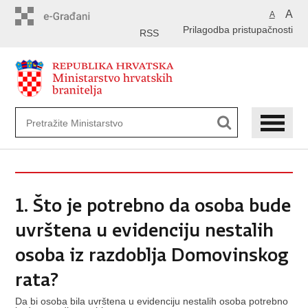
Preskoči
A
A
na
Prilagodba pristupačnosti
glavni
RSS
sadržaj
1. Što je potrebno da osoba bude
uvrštena u evidenciju nestalih
osoba iz razdoblja Domovinskog
rata?
Da bi osoba bila uvrštena u evidenciju nestalih osoba potrebno