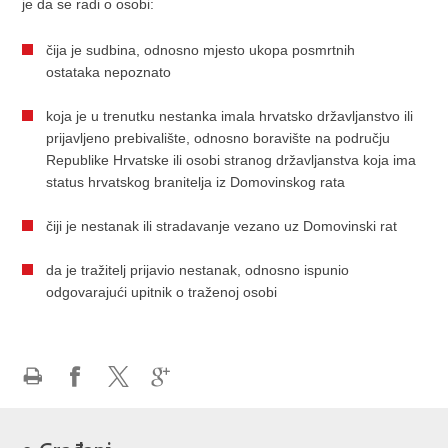
je da se radi o osobi:
čija je sudbina, odnosno mjesto ukopa posmrtnih
ostataka nepoznato
koja je u trenutku nestanka imala hrvatsko državljanstvo ili
prijavljeno prebivalište, odnosno boravište na području
Republike Hrvatske ili osobi stranog državljanstva koja ima
status hrvatskog branitelja iz Domovinskog rata
čiji je nestanak ili stradavanje vezano uz Domovinski rat
da je tražitelj prijavio nestanak, odnosno ispunio
odgovarajući upitnik o traženoj osobi
Ispiši
Podijeli
Podijeli
Podijeli
stranicu
na
na
na
Facebooku
X-
Google
e-Građani