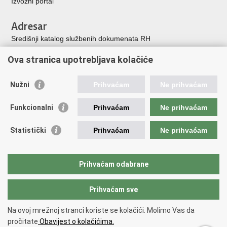
Izvozni porta
l
Adresar
Središnji katalog službenih dokumenata RH
Adresar tijela javne vlasti
Ova stranica upotrebljava kolačiće
Adresar političkih stranaka u RH
Popis dužnosnika u RH
Nužni
Prihvaćam
Ne prihvaćam
Korisne poveznice
Funkcionalni
Prihvaćam
Ne prihvaćam
Vlada Republike Hrvatske
Memorijalni centar Domovinskog rata Vukovar
Statistički
Prihvaćam
Ne prihvaćam
Zaklada hrvatskih branitelja iz Domovinskog rata
Pravobraniteljica za osobe s invaliditetom
Pučki pravobranitelj
Prihvaćam odabrane
Povjerenik za informiranje
Prihvaćam sve
Povratak na vrh
Na ovoj mrežnoj stranci koriste se kolačići. Molimo Vas da
Copyright © 2026 Ministarstvo hrvatskih branitelja Republike Hrvatske.
pročitate
Obavijest o kolačićima.
Uvjeti korištenja
.