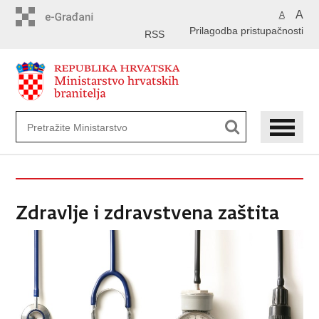
Preskoči
A
A
na
Prilagodba pristupačnosti
glavni
RSS
sadržaj
Zdravlje i zdravstvena zaštita