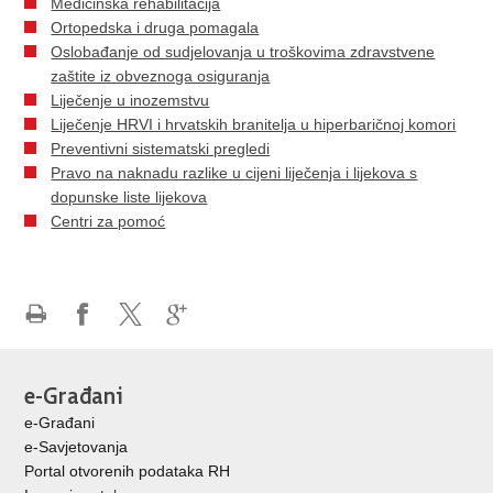
Medicinska rehabilitacija
Ortopedska i druga pomagala
Oslobađanje od sudjelovanja u troškovima zdravstvene
zaštite iz obveznoga osiguranja
Liječenje u inozemstvu
Liječenje HRVI i hrvatskih branitelja u hiperbaričnoj komori
Preventivni sistematski pregledi
Pravo na naknadu razlike u cijeni liječenja i lijekova s
dopunske liste lijekova
Centri za pomoć
Ispiši
Podijeli
Podijeli
Podijeli
stranicu
na
na
na
Facebooku
X-
Google
e-Građani
u
+
e-Građani
e-Savjetovanja
Portal otvorenih podataka RH