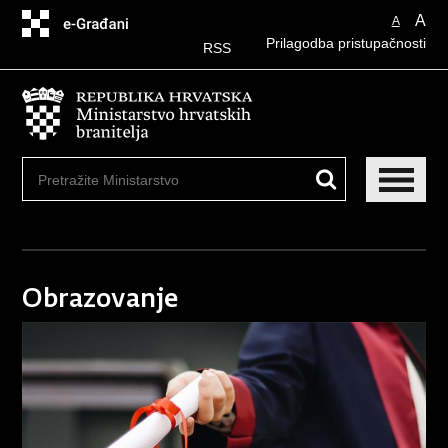
Preskoči
A
A
na
Prilagodba pristupačnosti
glavni
RSS
sadržaj
Obrazovanje