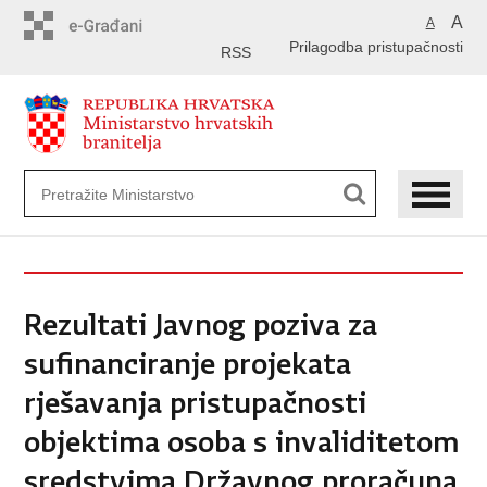
Preskoči
A
A
na
Prilagodba pristupačnosti
glavni
RSS
sadržaj
Rezultati Javnog poziva za
sufinanciranje projekata
rješavanja pristupačnosti
objektima osoba s invaliditetom
sredstvima Državnog proračuna