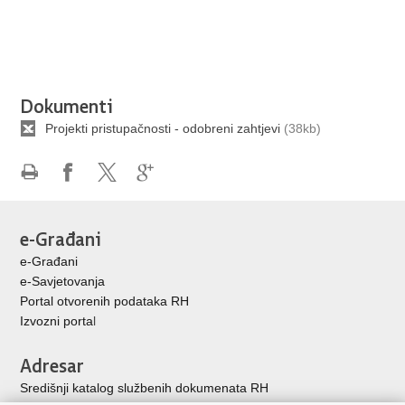
Dokumenti
Projekti pristupačnosti - odobreni zahtjevi
(38kb)
Ispiši
Podijeli
Podijeli
Podijeli
stranicu
na
na
na
Facebooku
X-
Google
e-Građani
u
+
e-Građani
e-Savjetovanja
Portal otvorenih podataka RH
Izvozni porta
l
Adresar
Središnji katalog službenih dokumenata RH