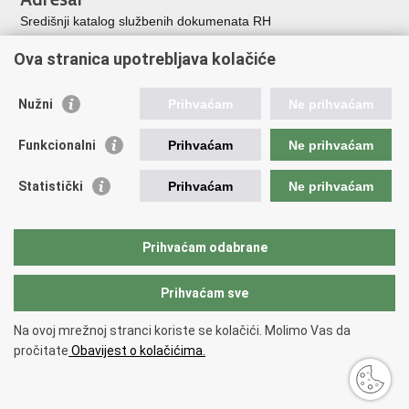
Središnji katalog službenih dokumenata RH
Adresar tijela javne vlasti
Ova stranica upotrebljava kolačiće
Adresar političkih stranaka u RH
Popis dužnosnika u RH
Nužni
Prihvaćam
Ne prihvaćam
Korisne poveznice
Funkcionalni
Prihvaćam
Ne prihvaćam
Vlada Republike Hrvatske
Memorijalni centar Domovinskog rata Vukovar
Statistički
Prihvaćam
Ne prihvaćam
Zaklada hrvatskih branitelja iz Domovinskog rata
Pravobraniteljica za osobe s invaliditetom
Pučki pravobranitelj
Prihvaćam odabrane
Povjerenik za informiranje
Prihvaćam sve
Povratak na vrh
Na ovoj mrežnoj stranci koriste se kolačići. Molimo Vas da
Copyright © 2026 Ministarstvo hrvatskih branitelja Republike Hrvatske.
pročitate
Obavijest o kolačićima.
Uvjeti korištenja
.