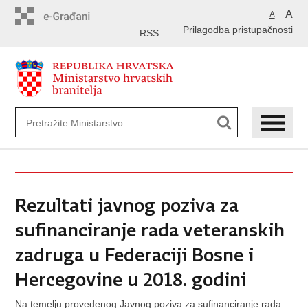
Preskoči
A
A
na
Prilagodba pristupačnosti
glavni
RSS
sadržaj
Rezultati javnog poziva za
sufinanciranje rada veteranskih
zadruga u Federaciji Bosne i
Hercegovine u 2018. godini
Na temelju provedenog Javnog poziva za sufinanciranje rada