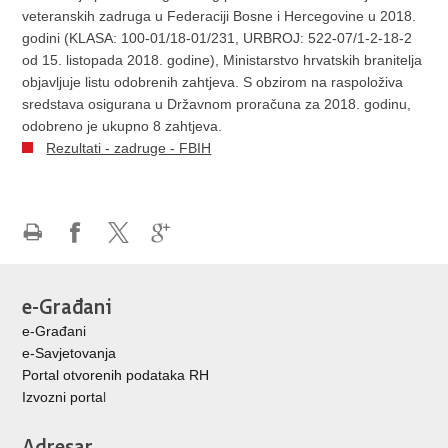
veteranskih zadruga u Federaciji Bosne i Hercegovine u 2018.
godini (KLASA: 100-01/18-01/231, URBROJ: 522-07/1-2-18-2
od 15. listopada 2018. godine), Ministarstvo hrvatskih branitelja
objavljuje listu odobrenih zahtjeva. S obzirom na raspoloživa
sredstava osigurana u Državnom proračuna za 2018. godinu,
odobreno je ukupno 8 zahtjeva.
Rezultati - zadruge - FBIH
Ispiši
Podijeli
Podijeli
Podijeli
stranicu
na
na
na
Facebooku
X-
Google
e-Građani
u
+
e-Građani
e-Savjetovanja
Portal otvorenih podataka RH
Izvozni porta
l
Adresar