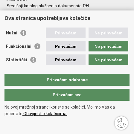
Središnji katalog službenih dokumenata RH
Adresar tijela javne vlasti
Ova stranica upotrebljava kolačiće
Adresar političkih stranaka u RH
Popis dužnosnika u RH
Nužni
Prihvaćam
Ne prihvaćam
Korisne poveznice
Funkcionalni
Prihvaćam
Ne prihvaćam
Vlada Republike Hrvatske
Memorijalni centar Domovinskog rata Vukovar
Statistički
Prihvaćam
Ne prihvaćam
Zaklada hrvatskih branitelja iz Domovinskog rata
Pravobraniteljica za osobe s invaliditetom
Pučki pravobranitelj
Prihvaćam odabrane
Povjerenik za informiranje
Prihvaćam sve
Povratak na vrh
Na ovoj mrežnoj stranci koriste se kolačići. Molimo Vas da
Copyright © 2026 Ministarstvo hrvatskih branitelja Republike Hrvatske.
pročitate
Obavijest o kolačićima.
Uvjeti korištenja
.