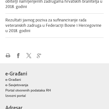
obitelji namijenjenih zadrugama hrvatskih branitelja u
2018. godini
Rezultati javnog poziva za sufinanciranje rada
veteranskih zadruga u Federaciji Bosne i Hercegovine
u 2018. godini
Ispiši
Podijeli
Podijeli
Podijeli
stranicu
na
na
na
Facebooku
X-
Google
e-Građani
u
+
e-Građani
e-Savjetovanja
Portal otvorenih podataka RH
Izvozni porta
l
Adresar