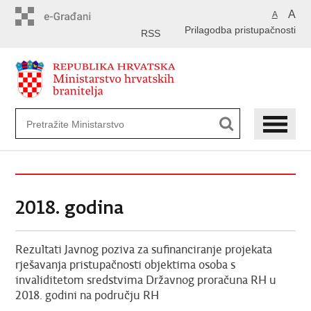
Preskoči
A
A
na
Prilagodba pristupačnosti
glavni
RSS
sadržaj
2018. godina
Rezultati Javnog poziva za sufinanciranje projekata
rješavanja pristupačnosti objektima osoba s
invaliditetom sredstvima Državnog proračuna RH u
2018. godini na području RH