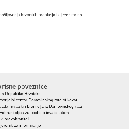
ošljavanja hrvatskih branitelja i djece smrtno
risne poveznice
da Republike Hrvatske
orijalni centar Domovinskog rata Vukovar
lada hrvatskih branitelja iz Domovinskog rata
vobraniteljica za osobe s invaliditetom
ki pravobranitelj
jerenik za informiranje