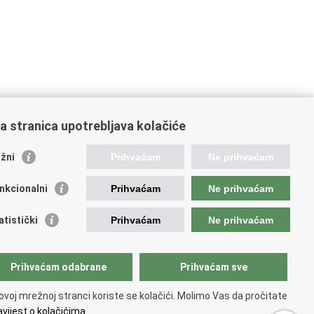
a stranica upotrebljava kolačiće
žni
Prihvaćam
Ne prihvaćam
nkcionalni
Prihvaćam
Ne prihvaćam
atistički
Prihvaćam
Ne prihvaćam
Prihvaćam odabrane
Prihvaćam sve
ovoj mrežnoj stranci koriste se kolačići. Molimo Vas da pročitate
vijest o kolačićima.