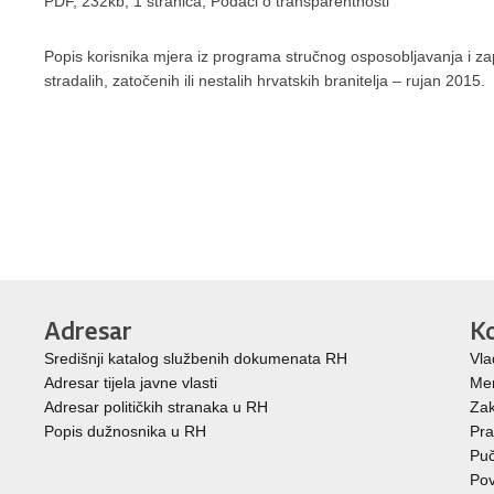
PDF, 232kb, 1 stranica, Podaci o transparentnosti
Popis korisnika mjera iz programa stručnog osposobljavanja i zap
stradalih, zatočenih ili nestalih hrvatskih branitelja – rujan 2015.
Adresar
Ko
Središnji katalog službenih dokumenata RH
Vla
Adresar tijela javne vlasti
Mem
Adresar političkih stranaka u RH
Zak
Popis dužnosnika u RH
Pra
Puč
Pov