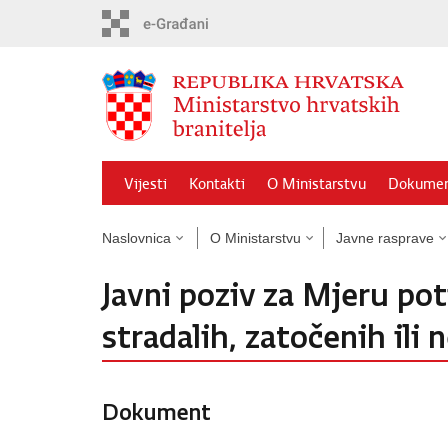
Preskoči
na
glavni
sadržaj
Vijesti
Kontakti
O Ministarstvu
Dokumen
Naslovnica
O Ministarstvu
Javne rasprave
Javni poziv za Mjeru pot
stradalih, zatočenih ili 
Dokument