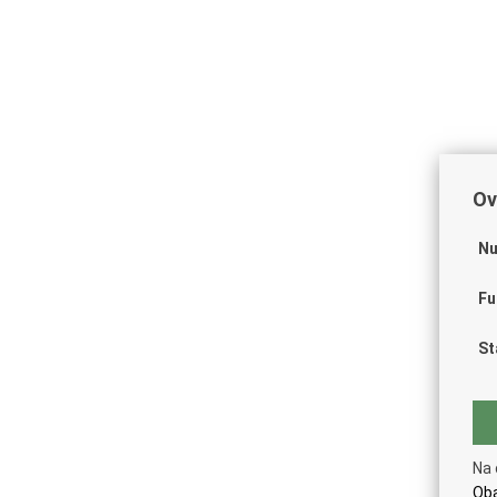
Ov
Nu
Fu
St
Na 
Oba