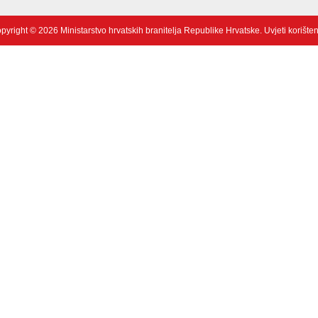
pyright © 2026 Ministarstvo hrvatskih branitelja Republike Hrvatske.
Uvjeti korište