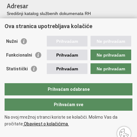
Adresar
Središnji katalog službenih dokumenata RH
Adresar tijela javne vlasti
Ova stranica upotrebljava kolačiće
Adresar političkih stranaka u RH
Popis dužnosnika u RH
Nužni
Prihvaćam
Ne prihvaćam
Korisne poveznice
Funkcionalni
Prihvaćam
Ne prihvaćam
Vlada Republike Hrvatske
Memorijalni centar Domovinskog rata Vukovar
Statistički
Prihvaćam
Ne prihvaćam
Zaklada hrvatskih branitelja iz Domovinskog rata
Pravobraniteljica za osobe s invaliditetom
Pučki pravobranitelj
Prihvaćam odabrane
Povjerenik za informiranje
Prihvaćam sve
Povratak na vrh
Na ovoj mrežnoj stranci koriste se kolačići. Molimo Vas da
Copyright © 2026 Ministarstvo hrvatskih branitelja Republike Hrvatske.
pročitate
Obavijest o kolačićima.
Uvjeti korištenja
.