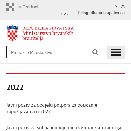
Preskoči
A
A
na
Prilagodba pristupačnosti
glavni
RSS
sadržaj
2022
Javni poziv za dodjelu potpora za poticanje
zapošljavanja u 2022
Javni poziv za sufinanciranje rada veteranskih zadruga