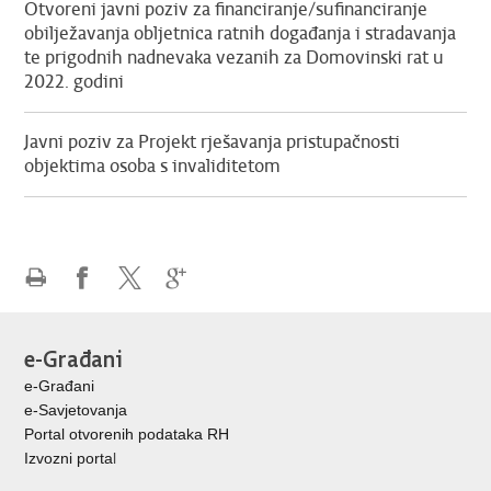
Otvoreni javni poziv za financiranje/sufinanciranje
obilježavanja obljetnica ratnih događanja i stradavanja
te prigodnih nadnevaka vezanih za Domovinski rat u
2022. godini
Javni poziv za Projekt rješavanja pristupačnosti
objektima osoba s invaliditetom
Ispiši
Podijeli
Podijeli
Podijeli
stranicu
na
na
na
Facebooku
X-
Google
e-Građani
u
+
e-Građani
e-Savjetovanja
Portal otvorenih podataka RH
Izvozni porta
l