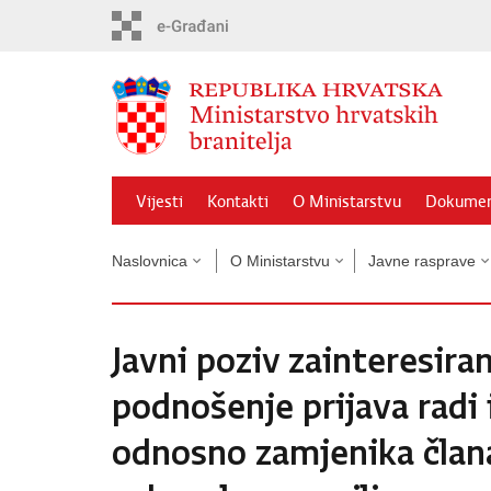
Preskoči
na
glavni
sadržaj
Vijesti
Kontakti
O Ministarstvu
Dokumen
Naslovnica
O Ministarstvu
Javne rasprave
Javni poziv zainteresir
podnošenje prijava radi
odnosno zamjenika člana
seksualnog nasilja