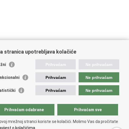
a stranica upotrebljava kolačiće
žni
Prihvaćam
Ne prihvaćam
nkcionalni
Prihvaćam
Ne prihvaćam
atistički
Prihvaćam
Ne prihvaćam
Prihvaćam odabrane
Prihvaćam sve
ovoj mrežnoj stranci koriste se kolačići. Molimo Vas da pročitate
vijest o kolačićima.