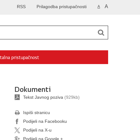
A
RSS
Prilagodba pristupačnosti
A
talna pristupačnost
Dokumenti
Tekst Javnog poziva
(929kb)
Ispiši stranicu
Podijeli na Facebooku
Podijeli na X-u
Podijeli na Google +