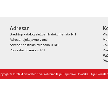
Adresar
Ko
Središnji katalog službenih dokumenata RH
Vla
Adresar tijela javne vlasti
Mem
Adresar političkih stranaka u RH
Zak
Popis dužnosnika u RH
Pra
Puč
Pov
pyright © 2026 Ministarstvo hrvatskih branitelja Republike Hrvatske.
Uvjeti korište