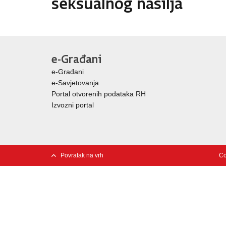
e-Građani
e-Građani
e-Savjetovanja
Portal otvorenih podataka RH
Izvozni porta
l
Povratak na vrh
Co