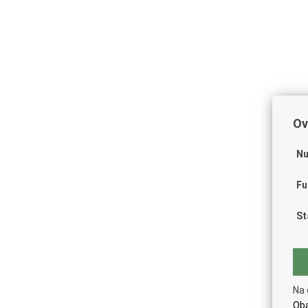
Ov
Nu
Fu
St
Na 
Oba