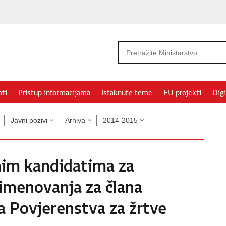
ti
Pristup informacijama
Istaknute teme
EU projekti
Digi
Javni pozivi
Arhiva
2014-2015
anim kandidatima za
 imenovanja za člana
 Povjerenstva za žrtve