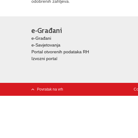
odobrenih zahtjeva.
e-Građani
e-Građani
e-Savjetovanja
Portal otvorenih podataka RH
Izvozni porta
l
Povratak na vrh
Co