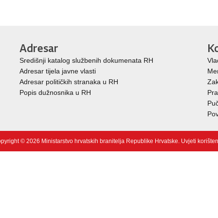
Adresar
Ko
Središnji katalog službenih dokumenata RH
Vla
Adresar tijela javne vlasti
Mem
Adresar političkih stranaka u RH
Zak
Popis dužnosnika u RH
Pra
Puč
Pov
pyright © 2026 Ministarstvo hrvatskih branitelja Republike Hrvatske.
Uvjeti korište