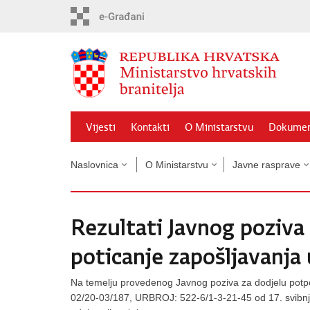
Preskoči
na
glavni
sadržaj
Vijesti
Kontakti
O Ministarstvu
Dokumen
Naslovnica
O Ministarstvu
Javne rasprave
Rezultati Javnog poziva
poticanje zapošljavanja 
Na temelju provedenog Javnog poziva za dodjelu potpo
02/20-03/187, URBROJ: 522-6/1-3-21-45 od 17. svibnja 2