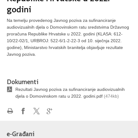
godini
Na temelju provedenog Javnog poziva za sufinanciranje
audiovizualnih djela o Domovinskom ratu sredstvima Državnog
proračuna Republike Hrvatske u 2022. godini (KLASA: 612-
10/22-02/1, URBROJ: 522-6/1-2-22-3 od 10. siječnja 2022.
godine), Ministarstvo hrvatskih branitelja objavljuje rezultate
Javnog poziva.
Dokumenti
Rezultati Javnog poziva za sufinanciranje audiovizualnih
djela o Domovinskom ratu u 2022. godini.pdf
(474kb)
Ispiši
Podijeli
Podijeli
Podijeli
stranicu
na
na
na
Facebooku
X-
Google
e-Građani