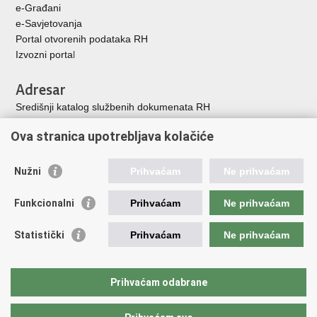
u
+
e-Građani
e-Savjetovanja
Portal otvorenih podataka RH
Izvozni porta
l
Adresar
Središnji katalog službenih dokumenata RH
Adresar tijela javne vlasti
Ova stranica upotrebljava kolačiće
Adresar političkih stranaka u RH
Popis dužnosnika u RH
Nužni
Prihvaćam
Ne prihvaćam
Korisne poveznice
Funkcionalni
Prihvaćam
Ne prihvaćam
Vlada Republike Hrvatske
Memorijalni centar Domovinskog rata Vukovar
Statistički
Prihvaćam
Ne prihvaćam
Zaklada hrvatskih branitelja iz Domovinskog rata
Pravobraniteljica za osobe s invaliditetom
Pučki pravobranitelj
Prihvaćam odabrane
Povjerenik za informiranje