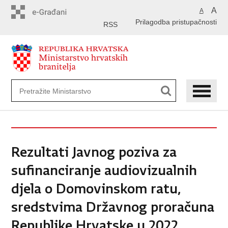
Preskoči
A
A
na
Prilagodba pristupačnosti
glavni
RSS
sadržaj
Rezultati Javnog poziva za
sufinanciranje audiovizualnih
djela o Domovinskom ratu,
sredstvima Državnog proračuna
Republike Hrvatske u 2022.