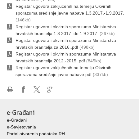
Registar ugovora zaključenih na temelju Okvirnih
sporazuma središnje javne nabave 1.3.2017.-1.9.2017.
(146kb)
Registar ugovora i okvirnih sporazuma Ministarstva
hrvatskih branitelja 1.3.2017. do 1.9.2017.
(267kb)
Registar ugovora i okvirnih sporazuma Ministarstva
hrvatskih branitelja za 2016..pdf
(498kb)
Registar ugovora i okvirnih sporazuma Ministarstva
hrvatskih branitelja 2012.-2015..pdf
(845kb)
Registar ugovora zaključenih na temelju Okvirnih
sporazuma središnje javne nabave.pdf
(337kb)
Ispiši
Podijeli
Podijeli
Podijeli
stranicu
na
na
na
Facebooku
X-
Google
e-Građani
u
+
e-Građani
e-Savjetovanja
Portal otvorenih podataka RH