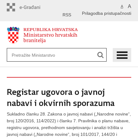
Preskoči
A
A
na
Prilagodba pristupačnosti
glavni
RSS
sadržaj
Registar ugovora o javnoj
nabavi i okvirnih sporazuma
Sukladno članku 28. Zakona o javnoj nabavi („Narodne novine“,
broj 120/2016, 114/2022) i članku 7. Pravilnika o planu nabave,
registru ugovora, prethodnom savjetovanju i analizi tržišta u
javnoj nabavi („Narodne novine“, broj 101/2017, 144/20 i