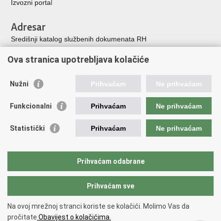
Izvozni porta
l
Adresar
Središnji katalog službenih dokumenata RH
Adresar tijela javne vlasti
Ova stranica upotrebljava kolačiće
Adresar političkih stranaka u RH
Popis dužnosnika u RH
Nužni
Prihvaćam
Ne prihvaćam
Korisne poveznice
Funkcionalni
Prihvaćam
Ne prihvaćam
Vlada Republike Hrvatske
Memorijalni centar Domovinskog rata Vukovar
Statistički
Prihvaćam
Ne prihvaćam
Zaklada hrvatskih branitelja iz Domovinskog rata
Pravobraniteljica za osobe s invaliditetom
Pučki pravobranitelj
Prihvaćam odabrane
Povjerenik za informiranje
Prihvaćam sve
Povratak na vrh
Na ovoj mrežnoj stranci koriste se kolačići. Molimo Vas da
Copyright © 2026 Ministarstvo hrvatskih branitelja Republike Hrvatske.
pročitate
Obavijest o kolačićima.