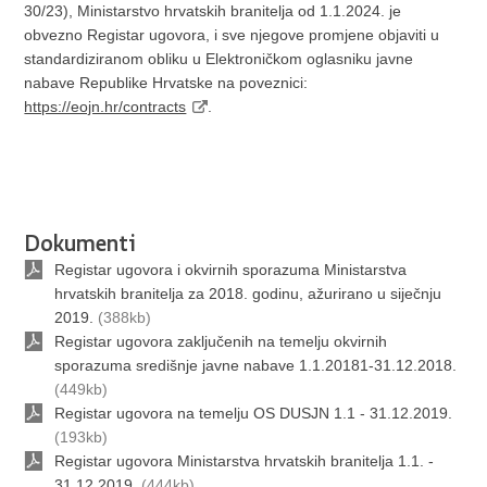
30/23), Ministarstvo hrvatskih branitelja od 1.1.2024. je
obvezno Registar ugovora, i sve njegove promjene objaviti u
standardiziranom obliku u Elektroničkom oglasniku javne
nabave Republike Hrvatske na poveznici:
https://eojn.hr/contracts
.
Dokumenti
Registar ugovora i okvirnih sporazuma Ministarstva
hrvatskih branitelja za 2018. godinu, ažurirano u siječnju
2019.
(388kb)
Registar ugovora zaključenih na temelju okvirnih
sporazuma središnje javne nabave 1.1.20181-31.12.2018.
(449kb)
Registar ugovora na temelju OS DUSJN 1.1 - 31.12.2019.
(193kb)
Registar ugovora Ministarstva hrvatskih branitelja 1.1. -
31.12.2019.
(444kb)