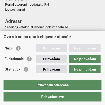
Portal otvorenih podataka RH
Izvozni porta
l
Adresar
Središnji katalog službenih dokumenata RH
Adresar tijela javne vlasti
Ova stranica upotrebljava kolačiće
Adresar političkih stranaka u RH
Popis dužnosnika u RH
Nužni
Prihvaćam
Ne prihvaćam
Korisne poveznice
Funkcionalni
Prihvaćam
Ne prihvaćam
Vlada Republike Hrvatske
Memorijalni centar Domovinskog rata Vukovar
Statistički
Prihvaćam
Ne prihvaćam
Zaklada hrvatskih branitelja iz Domovinskog rata
Pravobraniteljica za osobe s invaliditetom
Pučki pravobranitelj
Prihvaćam odabrane
Povjerenik za informiranje
Prihvaćam sve
Povratak na vrh