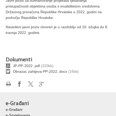
Javni poziv za sufinanciranje projekata rješavanja
pristupačnosti objektima osoba s invaliditetom sredstvima
Državnog proračuna Republike Hrvatske u 2022. godini na
području Republike Hrvatske.
Navedeni javni poziv otvoren je u razdoblju od 10. ožujka do 8.
travnja 2022. godine.
Dokumenti
JP-PP-2022..pdf
(220kb)
Obrazac zahtjeva-PP-2022..docx
(15kb)
Ispiši
Podijeli
Podijeli
Podijeli
stranicu
na
na
na
Facebooku
X-
Google
e-Građani
u
+
e-Građani
e-Savjetovanja