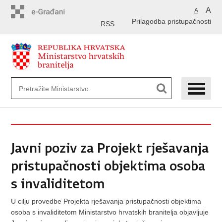
Preskoči
A
A
na
Prilagodba pristupačnosti
glavni
RSS
sadržaj
Javni poziv za Projekt rješavanja
pristupačnosti objektima osoba
s invaliditetom
U cilju provedbe Projekta rješavanja pristupačnosti objektima
osoba s invaliditetom Ministarstvo hrvatskih branitelja objavljuje