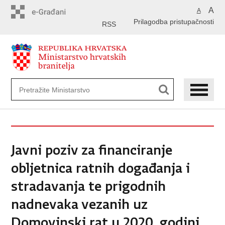
Preskoči
A
A
na
Prilagodba pristupačnosti
glavni
RSS
sadržaj
Javni poziv za financiranje
obljetnica ratnih događanja i
stradavanja te prigodnih
nadnevaka vezanih uz
Domovinski rat u 2020. godini