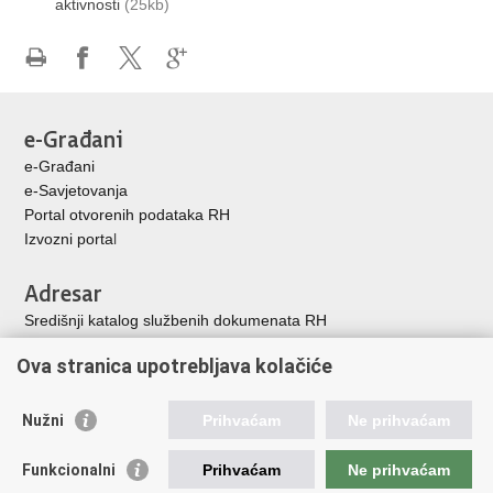
aktivnosti
(25kb)
Ispiši
Podijeli
Podijeli
Podijeli
stranicu
na
na
na
Facebooku
X-
Google
e-Građani
u
+
e-Građani
e-Savjetovanja
Portal otvorenih podataka RH
Izvozni porta
l
Adresar
Središnji katalog službenih dokumenata RH
Adresar tijela javne vlasti
Ova stranica upotrebljava kolačiće
Adresar političkih stranaka u RH
Popis dužnosnika u RH
Nužni
Prihvaćam
Ne prihvaćam
Korisne poveznice
Funkcionalni
Prihvaćam
Ne prihvaćam
Vlada Republike Hrvatske