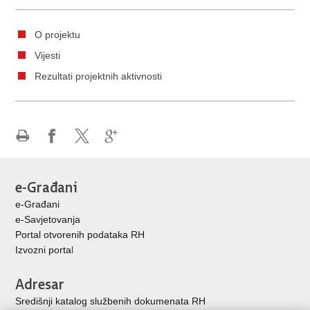
O projektu
Vijesti
Rezultati projektnih aktivnosti
Ispiši
Podijeli
Podijeli
Podijeli
stranicu
na
na
na
Facebooku
X-
Google
e-Građani
u
+
e-Građani
e-Savjetovanja
Portal otvorenih podataka RH
Izvozni porta
l
Adresar
Središnji katalog službenih dokumenata RH