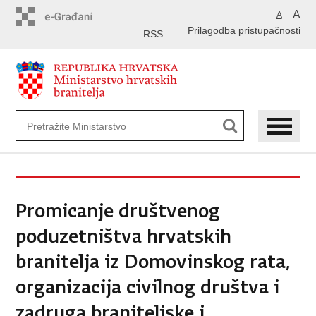
Preskoči
A
A
na
Prilagodba pristupačnosti
glavni
RSS
sadržaj
Promicanje društvenog
poduzetništva hrvatskih
branitelja iz Domovinskog rata,
organizacija civilnog društva i
zadruga braniteljske i