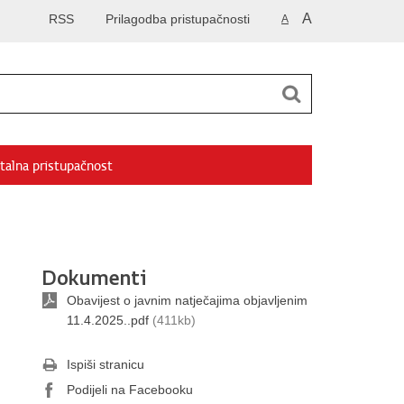
A
RSS
Prilagodba pristupačnosti
A
talna pristupačnost
Dokumenti
Obavijest o javnim natječajima objavljenim
11.4.2025..pdf
(411kb)
Ispiši stranicu
Podijeli na Facebooku