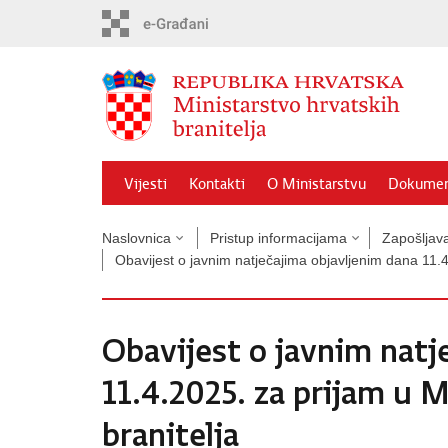
Preskoči
na
glavni
sadržaj
Vijesti
Kontakti
O Ministarstvu
Dokumen
Naslovnica
Pristup informacijama
Zapošljava
Obavijest o javnim natječajima objavljenim dana 11.4.
Obavijest o javnim natj
11.4.2025. za prijam u 
branitelja