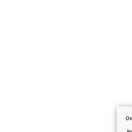
Ov
Nu