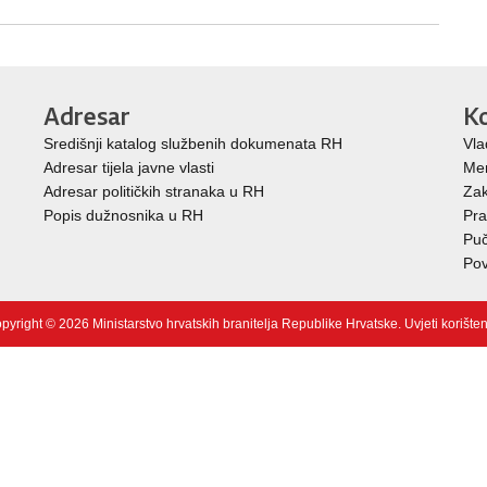
Adresar
Ko
Središnji katalog službenih dokumenata RH
Vla
Adresar tijela javne vlasti
Mem
Adresar političkih stranaka u RH
Zak
Popis dužnosnika u RH
Pra
Puč
Pov
pyright © 2026 Ministarstvo hrvatskih branitelja Republike Hrvatske.
Uvjeti korište