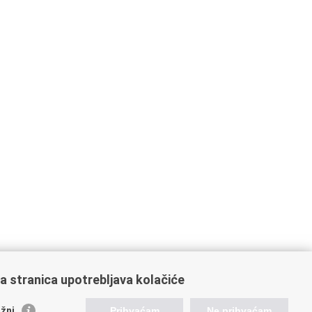
a stranica upotrebljava kolačiće
žni
Prihvaćam
Ne prihvaćam