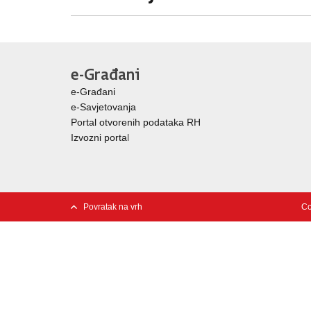
e-Građani
e-Građani
e-Savjetovanja
Portal otvorenih podataka RH
Izvozni porta
l
Povratak na vrh
Co