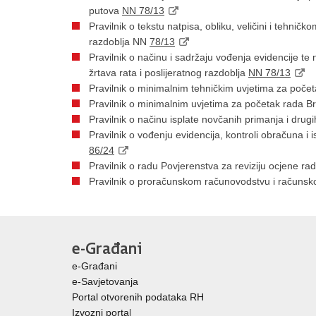
putova
NN 78/13
Pravilnik o tekstu natpisa, obliku, veličini i tehnič
razdoblja NN
78/13
Pravilnik o načinu i sadržaju vođenja evidencije te n
žrtava rata i poslijeratnog razdoblja
NN 78/13
Pravilnik o minimalnim tehničkim uvjetima za poče
Pravilnik o minimalnim uvjetima za početak rada Br
Pravilnik o načinu isplate novčanih primanja i drug
Pravilnik o vođenju evidencija, kontroli obračuna i
86/24
Pravilnik o radu Povjerenstva za reviziju ocjene r
Pravilnik o proračunskom računovodstvu i račun
e-Građani
e-Građani
e-Savjetovanja
Portal otvorenih podataka RH
Izvozni porta
l