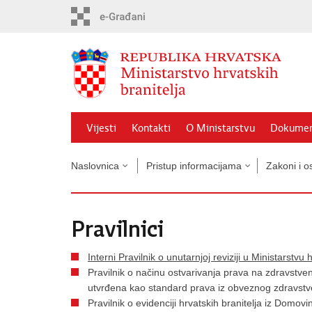
Preskoči
na
glavni
sadržaj
Vijesti
Kontakti
O Ministarstvu
Dokumen
Naslovnica
Pristup informacijama
Zakoni i os
Pravilnici
Interni Pravilnik o unutarnjoj reviziji u Ministarstvu 
Pravilnik o načinu ostvarivanja prava na zdravstven
utvrđena kao standard prava iz obveznog zdravst
Pravilnik o evidenciji hrvatskih branitelja iz Domov