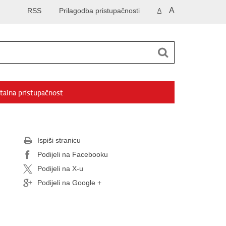
A
RSS
Prilagodba pristupačnosti
A
talna pristupačnost
Ispiši stranicu
Podijeli na Facebooku
Podijeli na X-u
Podijeli na Google +