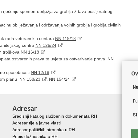
kom rješenju spomen-obilježja za groblja žrtava poslijeratnog
ačinu obilježavanja i održavanja vojnih groblja i groblja civilnih
tak rada veteranskih centara
NN 119/18
aniteljskog centra
NN 126/24
ih troškova
NN 16/18
 isplata ostvarenih prava te uvjeta za ostvarivanje prava
NN
adne sposobnosti
NN 12/18
Ov
skom planu
NN 158/23
,
NN 154/24
Nu
Fu
Adresar
Ko
St
Središnji katalog službenih dokumenata RH
Vla
Adresar tijela javne vlasti
Mem
Adresar političkih stranaka u RH
Zak
Popis dužnosnika u RH
Pra