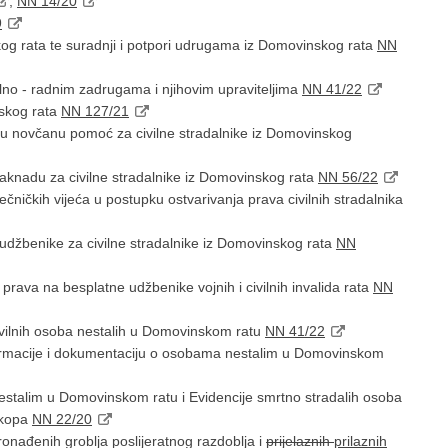
,
NN 14/20
9
kog rata te suradnji i potpori udrugama iz Domovinskog rata
NN
jalno - radnim zadrugama i njihovim upraviteljima
NN 41/22
inskog rata
NN 127/21
tnu novčanu pomoć za civilne stradalnike iz Domovinskog
naknadu za civilne stradalnike iz Domovinskog rata
NN 56/22
ječničkih vijeća u postupku ostvarivanja prava civilnih stradalnika
 udžbenike za civilne stradalnike iz Domovinskog rata
NN
 prava na besplatne udžbenike vojnih i civilnih invalida rata
NN
civilnih osoba nestalih u Domovinskom ratu
NN 41/22
nformacije i dokumentaciju o osobama nestalim u Domovinskom
estalim u Domovinskom ratu i Evidencije smrtno stradalih osoba
ukopa
NN 22/20
ronađenih groblja poslijeratnog razdoblja i
prijelaznih
prilaznih