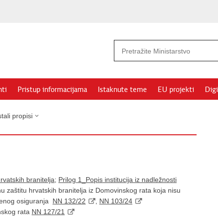
ti
Pristup informacijama
Istaknute teme
EU projekti
Digi
tali propisi
hrvatskih branitelja
;
Prilog 1_Popis institucija iz nadležnosti
u zaštitu hrvatskih branitelja iz Domovinskog rata koja nisu
venog osiguranja
NN 132/22
,
NN 103/24
inskog rata
NN 127/21