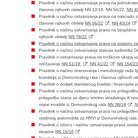
Pravilnik o načinu ostvarivanja prava na jednokrat
članove njihovih obitelji NN 12/18, NN 56/22,
NN 4
Pravilnik o načinu ostvarivanja prava na naknadu z
članove njihovih obitelji
NN 56/22
,
NN 40/24
Pravilnik o načinu ostvarivanja prava na besplatne
njihovih obitelji
NN 78/22
Pravilnik o načinu ostvarivanja prava na potporu 
Pravilnik o načinu ostvarivanja statusa sudionika
Pravilnik o ostvarivanju prava na troškove ukopa u
održavanje
NN 51/18
,
NN 41/22
,
NN 154/22
Pravilnik o načinu imenovanja i metodologiji rada li
branitelja iz Domovinskog rata i članova njihovih obi
Pravilnik o dodjeli stambenog kredita i financijske
Pravilnik o načinu ostvarivanja prava na prilagodbu
prilagodbu stana za djecu smrtno stradaloga ili nes
vojne invalide iz Domovinskog rata
NN 38/18
,
N
Pravilnik o načinu ostvarivanja prava na prilagođe
osobnog automobila za HRVI iz Domovinskog rata
Pravilnik o izboru i načinu ostvarivanja prava oso
skupine
NN 16/18