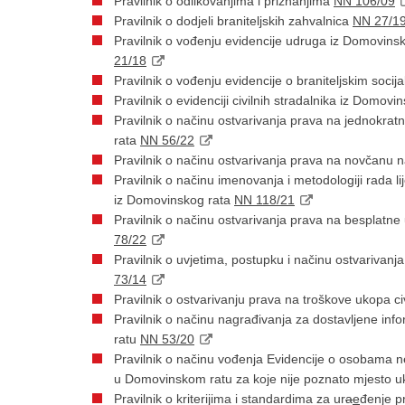
Pravilnik o odlikovanjima i priznanjima
NN 106/09
Pravilnik o dodjeli braniteljskih zahvalnica
NN 27/1
Pravilnik o vođenju evidencije udruga iz Domovins
21/18
Pravilnik o vođenju evidencije o braniteljskim soci
Pravilnik o evidenciji civilnih stradalnika iz Domov
Pravilnik o načinu ostvarivanja prava na jednokra
rata
NN 56/22
Pravilnik o načinu ostvarivanja prava na novčanu 
Pravilnik o načinu imenovanja i metodologiji rada li
iz Domovinskog rata
NN 118/21
Pravilnik o načinu ostvarivanja prava na besplatne
78/22
Pravilnik o uvjetima, postupku i načinu ostvarivanja
73/14
Pravilnik o ostvarivanju prava na troškove ukopa 
Pravilnik o načinu nagrađivanja za dostavljene i
ratu
NN 53/20
Pravilnik o načinu vođenja Evidencije o osobama n
u Domovinskom ratu za koje nije poznato mjesto 
Pravilnik o kriterijima i standardima za ur
a
e
đenje p