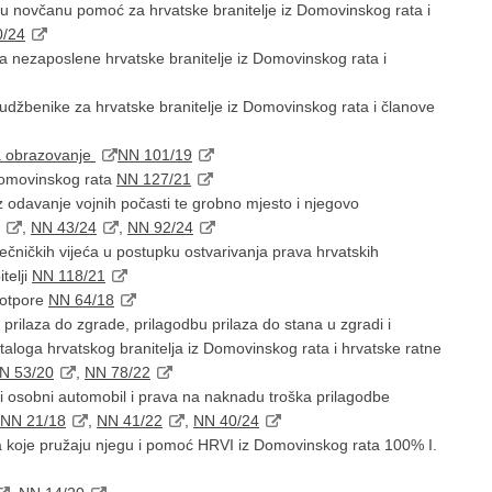
nu novčanu pomoć za hrvatske branitelje iz Domovinskog rata i
0/24
a nezaposlene hrvatske branitelje iz Domovinskog rata i
 udžbenike za hrvatske branitelje iz Domovinskog rata i članove
za obrazovanje
NN 101/19
 Domovinskog rata
NN 127/21
z odavanje vojnih počasti te grobno mjesto i njegovo
,
NN 43/24
,
NN 92/24
ječničkih vijeća u postupku ostvarivanja prava hrvatskih
telji
NN 118/21
 potpore
NN 64/18
 prilaza do zgrade, prilagodbu prilaza do stana u zgradi i
taloga hrvatskog branitelja iz Domovinskog rata i hrvatske ratne
N 53/20
,
NN 78/22
ni osobni automobil i prava na naknadu troška prilagodbe
NN 21/18
,
NN 41/22
,
NN 40/24
ba koje pružaju njegu i pomoć HRVI iz Domovinskog rata 100% I.