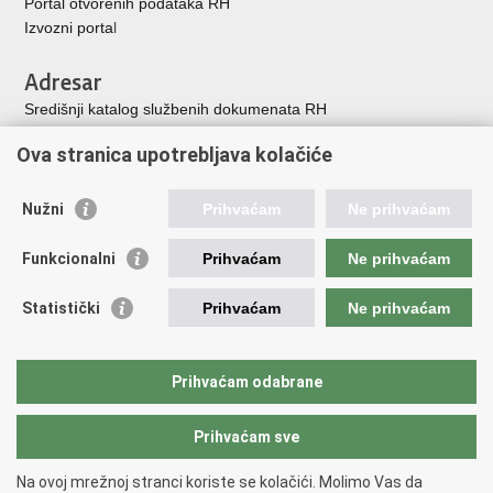
Portal otvorenih podataka RH
Izvozni porta
l
Adresar
Središnji katalog službenih dokumenata RH
Adresar tijela javne vlasti
Ova stranica upotrebljava kolačiće
Adresar političkih stranaka u RH
Popis dužnosnika u RH
Nužni
Prihvaćam
Ne prihvaćam
Korisne poveznice
Funkcionalni
Prihvaćam
Ne prihvaćam
Vlada Republike Hrvatske
Memorijalni centar Domovinskog rata Vukovar
Statistički
Prihvaćam
Ne prihvaćam
Zaklada hrvatskih branitelja iz Domovinskog rata
Pravobraniteljica za osobe s invaliditetom
Pučki pravobranitelj
Prihvaćam odabrane
Povjerenik za informiranje
Prihvaćam sve
Povratak na vrh
Na ovoj mrežnoj stranci koriste se kolačići. Molimo Vas da