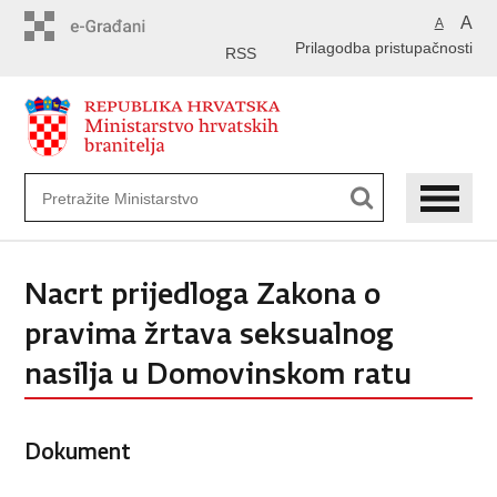
Preskoči
A
A
na
Prilagodba pristupačnosti
glavni
RSS
sadržaj
Nacrt prijedloga Zakona o
pravima žrtava seksualnog
nasilja u Domovinskom ratu
Dokument