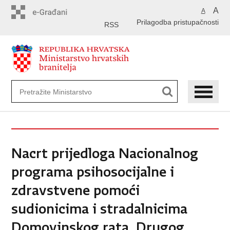
Preskoči
A
A
na
Prilagodba pristupačnosti
glavni
RSS
sadržaj
Nacrt prijedloga Nacionalnog
programa psihosocijalne i
zdravstvene pomoći
sudionicima i stradalnicima
Domovinskog rata, Drugog