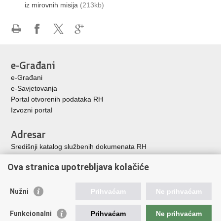
iz mirovnih misija
(213kb)
Ispiši
Podijeli
Podijeli
Podijeli
stranicu
na
na
na
Facebooku
X-
Google
e-Građani
u
+
e-Građani
e-Savjetovanja
Portal otvorenih podataka RH
Izvozni porta
l
Adresar
Središnji katalog službenih dokumenata RH
Adresar tijela javne vlasti
Ova stranica upotrebljava kolačiće
Adresar političkih stranaka u RH
Popis dužnosnika u RH
Nužni
Prihvaćam
Ne prihvaćam
Korisne poveznice
Funkcionalni
Prihvaćam
Ne prihvaćam
Vlada Republike Hrvatske