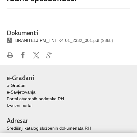
Dokumenti
BRANITELJ-PM_TNT-K4-01_2332_001.pdf
(98kb)
Ispiši
Podijeli
Podijeli
Podijeli
stranicu
na
na
na
Facebooku
X-
Google
e-Građani
u
+
e-Građani
e-Savjetovanja
Portal otvorenih podataka RH
Izvozni porta
l
Adresar
Središnji katalog službenih dokumenata RH
Adresar tijela javne vlasti