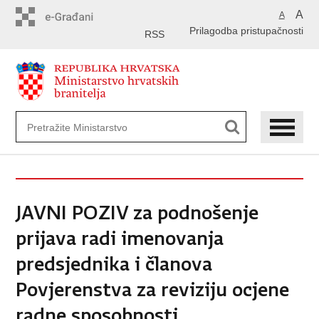
Preskoči
A
A
na
Prilagodba pristupačnosti
glavni
RSS
sadržaj
JAVNI POZIV za podnošenje
prijava radi imenovanja
predsjednika i članova
Povjerenstva za reviziju ocjene
radne sposobnosti