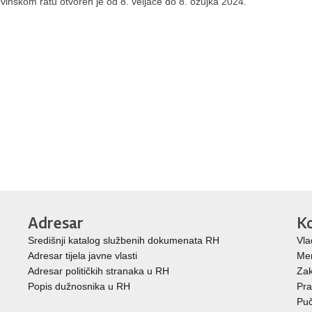
vinskom ratu otvoren je od 8. veljače do 8. ožujka 2024.
Adresar
Ko
Središnji katalog službenih dokumenata RH
Vla
Adresar tijela javne vlasti
Mem
Adresar političkih stranaka u RH
Zak
Popis dužnosnika u RH
Pra
Puč