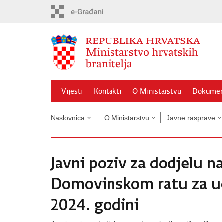
Preskoči
na
glavni
sadržaj
Vijesti
Kontakti
O Ministarstvu
Dokumen
Naslovnica
O Ministarstvu
Javne rasprave
Javni poziv za dodjelu n
Domovinskom ratu za uč
2024. godini