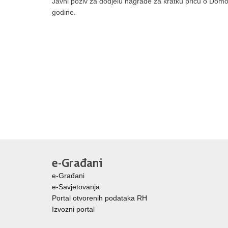
Javni poziv za dodjelu nagrade za kratku priču o Domo
godine.
e-Građani
e-Građani
e-Savjetovanja
Portal otvorenih podataka RH
Izvozni porta
l