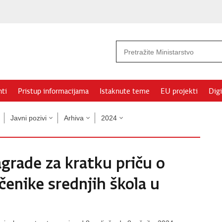
ti
Pristup informacijama
Istaknute teme
EU projekti
Digi
Javni pozivi
Arhiva
2024
agrade za kratku priču o
enike srednjih škola u