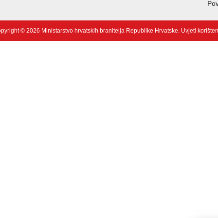
Pov
pyright © 2026 Ministarstvo hrvatskih branitelja Republike Hrvatske.
Uvjeti korište