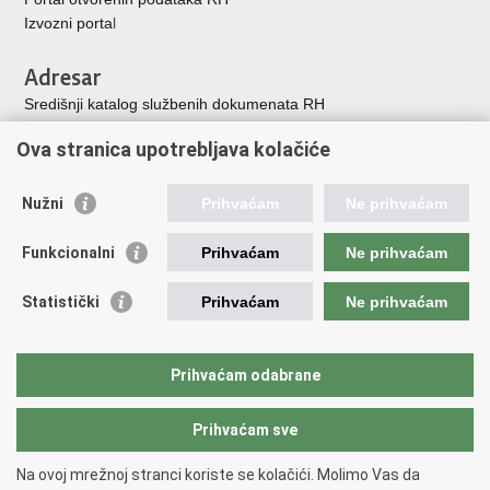
Izvozni porta
l
Adresar
Središnji katalog službenih dokumenata RH
Adresar tijela javne vlasti
Ova stranica upotrebljava kolačiće
Adresar političkih stranaka u RH
Popis dužnosnika u RH
Nužni
Prihvaćam
Ne prihvaćam
Korisne poveznice
Funkcionalni
Prihvaćam
Ne prihvaćam
Vlada Republike Hrvatske
Memorijalni centar Domovinskog rata Vukovar
Statistički
Prihvaćam
Ne prihvaćam
Zaklada hrvatskih branitelja iz Domovinskog rata
Pravobraniteljica za osobe s invaliditetom
Pučki pravobranitelj
Prihvaćam odabrane
Povjerenik za informiranje
Prihvaćam sve
Povratak na vrh
Na ovoj mrežnoj stranci koriste se kolačići. Molimo Vas da