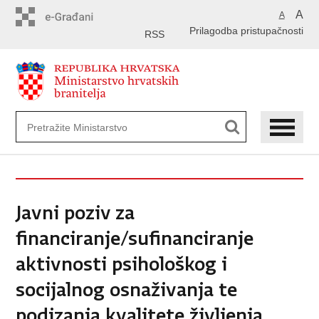
Preskoči
A
A
na
Prilagodba pristupačnosti
glavni
RSS
sadržaj
Javni poziv za
financiranje/sufinanciranje
aktivnosti psihološkog i
socijalnog osnaživanja te
podizanja kvalitete življenja