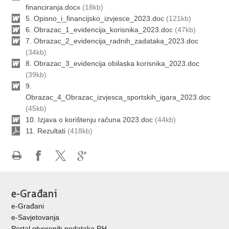
financiranja.docx
(18kb)
5. Opisno_i_financijsko_izvjesce_2023.doc
(121kb)
6. Obrazac_1_evidencija_korisnika_2023.doc
(47kb)
7. Obrazac_2_evidencija_radnih_zadataka_2023.doc
(34kb)
8. Obrazac_3_evidencija obilaska korisnika_2023.doc
(39kb)
9.
Obrazac_4_Obrazac_izvjesca_sportskih_igara_2023.doc
(45kb)
10. Izjava o korištenju računa 2023.doc
(44kb)
11. Rezultati
(418kb)
Ispiši
Podijeli
Podijeli
Podijeli
stranicu
na
na
na
Facebooku
X-
Google
e-Građani
u
+
e-Građani
e-Savjetovanja
Portal otvorenih podataka RH