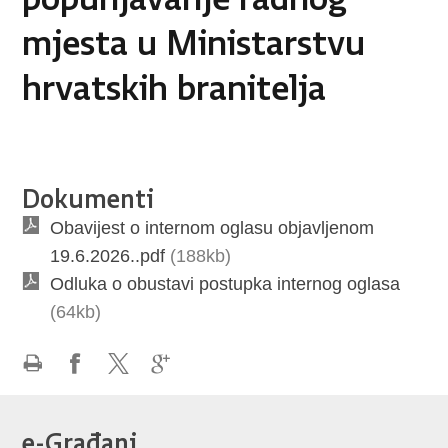
mjesta u Ministarstvu
hrvatskih branitelja
Dokumenti
Obavijest o internom oglasu objavljenom
19.6.2026..pdf
(188kb)
Odluka o obustavi postupka internog oglasa
(64kb)
Ispiši
Podijeli
Podijeli
Podijeli
stranicu
na
na
na
e-Građani
Facebooku
X-
Google