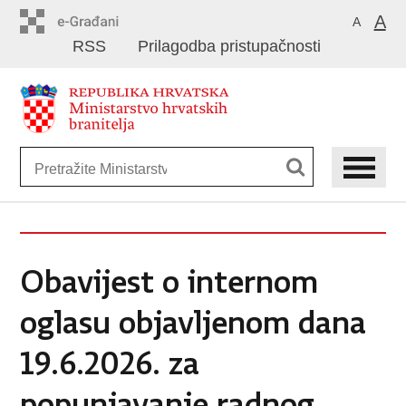
Preskoči
A
A
na
RSS
Prilagodba pristupačnosti
glavni
sadržaj
Obavijest o internom
oglasu objavljenom dana
19.6.2026. za
popunjavanje radnog