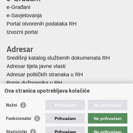
e-Građani
u
+
e-Savjetovanja
Portal otvorenih podataka RH
Izvozni porta
l
Adresar
Središnji katalog službenih dokumenata RH
Adresar tijela javne vlasti
Adresar političkih stranaka u RH
Popis dužnosnika u RH
Ova stranica upotrebljava kolačiće
Korisne poveznice
Nužni
Prihvaćam
Ne prihvaćam
Vlada Republike Hrvatske
Memorijalni centar Domovinskog rata Vukovar
Funkcionalni
Prihvaćam
Ne prihvaćam
Zaklada hrvatskih branitelja iz Domovinskog rata
Statistički
Prihvaćam
Ne prihvaćam