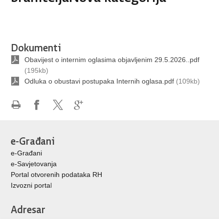
Dokumenti
Obavijest o internim oglasima objavljenim 29.5.2026..pdf
(195kb)
Odluka o obustavi postupaka Internih oglasa.pdf
(109kb)
Ispiši
Podijeli
Podijeli
Podijeli
stranicu
na
na
na
Facebooku
X-
Google
e-Građani
u
+
e-Građani
e-Savjetovanja
Portal otvorenih podataka RH
Izvozni porta
l
Adresar