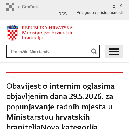
Preskoči
A
A
na
Prilagodba pristupačnosti
glavni
RSS
sadržaj
Obavijest o internim oglasima
objavljenim dana 29.5.2026. za
popunjavanje radnih mjesta u
Ministarstvu hrvatskih
braniteljaNova kategorija