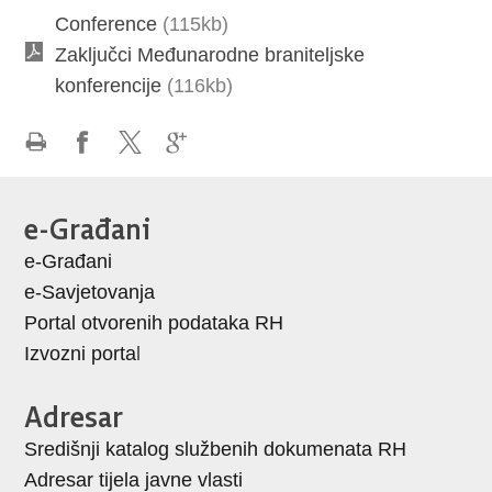
Conference
(115kb)
Zaključci Međunarodne braniteljske
konferencije
(116kb)
Ispiši
Podijeli
Podijeli
Podijeli
stranicu
na
na
na
e-Građani
Facebooku
X-
Google
e-Građani
u
+
e-Savjetovanja
Portal otvorenih podataka RH
Izvozni porta
l
Adresar
Središnji katalog službenih dokumenata RH
Adresar tijela javne vlasti