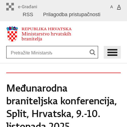
Preskoči
A
A
na
RSS
Prilagodba pristupačnosti
glavni
sadržaj
Međunarodna
braniteljska konferencija,
Split, Hrvatska, 9.-10.
listopada 2025.