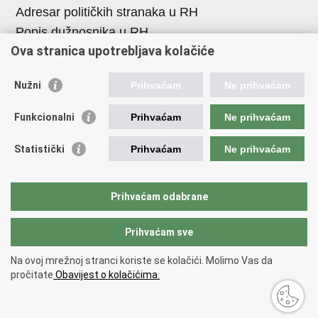
Adresar političkih stranaka u RH
Popis dužnosnika u RH
Ova stranica upotrebljava kolačiće
Korisne poveznice
Nužni
Prihvaćam
Ne prihvaćam
Vlada Republike Hrvatske
Memorijalni centar Domovinskog rata Vukovar
Funkcionalni
Prihvaćam
Ne prihvaćam
Zaklada hrvatskih branitelja iz Domovinskog rata
Statistički
Prihvaćam
Ne prihvaćam
Pravobraniteljica za osobe s invaliditetom
Pučki pravobranitelj
Povjerenik za informiranje
Prihvaćam odabrane
Prihvaćam sve
Povratak na vrh
Na ovoj mrežnoj stranci koriste se kolačići. Molimo Vas da
Copyright © 2026 Ministarstvo hrvatskih branitelja Republike
pročitate
Obavijest o kolačićima.
Hrvatske.
Uvjeti korištenja
.