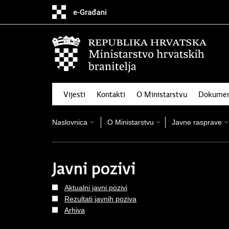
Preskoči
na
glavni
sadržaj
Vijesti
Kontakti
O Ministarstvu
Dokumen
Naslovnica
O Ministarstvu
Javne rasprave
Javni pozivi
Aktualni javni pozivi
Rezultati javnih poziva
Arhiva