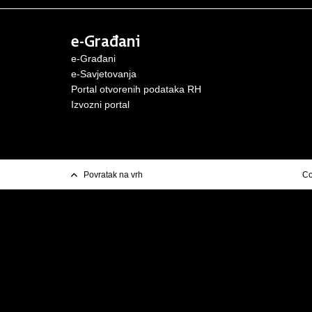
e-Građani
e-Građani
e-Savjetovanja
Portal otvorenih podataka RH
Izvozni porta
l
Povratak na vrh
Co