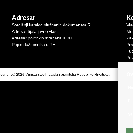
Adresar
Ko
Središnji katalog službenih dokumenata RH
Vla
Adresar tijela javne vlasti
Mem
Adresar političkih stranaka u RH
Zak
Popis dužnosnika u RH
Pra
Puč
Pov
Ov
pyright © 2026 Ministarstvo hrvatskih branitelja Republike Hrvatske.
Uvjeti korište
Nu
Fu
St