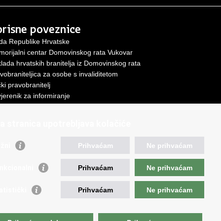
risne poveznice
da Republike Hrvatske
orijalni centar Domovinskog rata Vukovar
lada hrvatskih branitelja iz Domovinskog rata
vobraniteljica za osobe s invaliditetom
ki pravobranitelj
jerenik za informiranje
a stranica upotrebljava kolačiće
nja
.
žni
Prihvaćam
Ne prihvaćam
nkcionalni
Prihvaćam
Ne prihvaćam
atistički
Prihvaćam
Ne prihvaćam