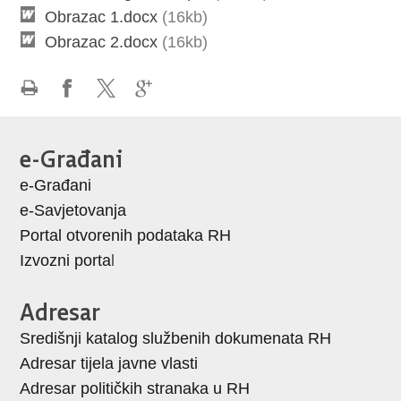
Obrazac 1.docx
(16kb)
Obrazac 2.docx
(16kb)
Ispiši
Podijeli
Podijeli
Podijeli
stranicu
na
na
na
e-Građani
Facebooku
X-
Google
e-Građani
u
+
e-Savjetovanja
Portal otvorenih podataka RH
Izvozni porta
l
Adresar
Središnji katalog službenih dokumenata RH
Adresar tijela javne vlasti
Adresar političkih stranaka u RH