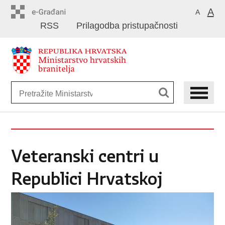
Preskoči
A
A
na
RSS
Prilagodba pristupačnosti
glavni
sadržaj
Veteranski centri u
Republici Hrvatskoj