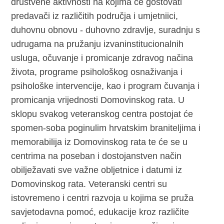
društvene aktivnosti na kojima će gostovati
predavači iz različitih područja i umjetniici,
duhovnu obnovu - duhovno zdravlje, suradnju s
udrugama na pružanju izvaninstitucionalnih
usluga, očuvanje i promicanje zdravog načina
života, programe psihološkog osnaživanja i
psihološke intervencije, kao i program čuvanja i
promicanja vrijednosti Domovinskog rata. U
sklopu svakog veteranskog centra postojat će
spomen-soba poginulim hrvatskim braniteljima i
memorabilija iz Domovinskog rata te će se u
centrima na poseban i dostojanstven način
obilježavati sve važne obljetnice i datumi iz
Domovinskog rata. Veteranski centri su
istovremeno i centri razvoja u kojima se pruža
savjetodavna pomoć, edukacije kroz različite