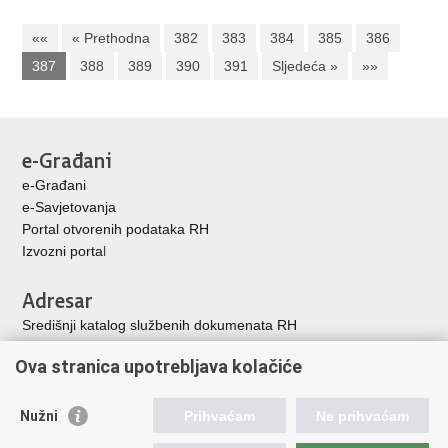
««
« Prethodna
382
383
384
385
386
387
388
389
390
391
Sljedeća »
»»
e-Građani
e-Građani
e-Savjetovanja
Portal otvorenih podataka RH
Izvozni porta
l
Adresar
Središnji katalog službenih dokumenata RH
Adresar tijela javne vlasti
Ova stranica upotrebljava kolačiće
Adresar političkih stranaka u RH
Popis dužnosnika u RH
Nužni
Prihvaćam
Ne prihvaćam
Korisne poveznice