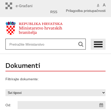
Preskoči
A
A
na
Prilagodba pristupačnosti
glavni
RSS
sadržaj
Dokumenti
Filtrirajte dokumente:
Od: