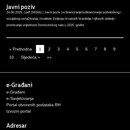
Javni poziv
24.06.2026. | pdf (591kb) |
Javni poziv za financiranje/sufinanciranje psihološkog i
socijalnog osnaživanja i kvalitete življenja hrvatskih branitelja i njihovih obiitelji i
promicanja vrijednosti Domovinskog rata u 2025. godini
« Prethodna
1
2
3
4
5
6
7
8
9
10
Sljedeća »
»»
e-Građani
e-Građani
e-Savjetovanja
Portal otvorenih podataka RH
Izvozni porta
l
Adresar