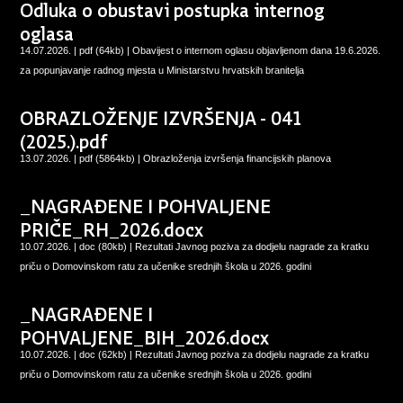
Odluka o obustavi postupka internog
oglasa
14.07.2026. | pdf (64kb) |
Obavijest o internom oglasu objavljenom dana 19.6.2026.
za popunjavanje radnog mjesta u Ministarstvu hrvatskih branitelja
OBRAZLOŽENJE IZVRŠENJA - 041
(2025.).pdf
13.07.2026. | pdf (5864kb) |
Obrazloženja izvršenja financijskih planova
_NAGRAĐENE I POHVALJENE
PRIČE_RH_2026.docx
10.07.2026. | doc (80kb) |
Rezultati Javnog poziva za dodjelu nagrade za kratku
priču o Domovinskom ratu za učenike srednjih škola u 2026. godini
_NAGRAĐENE I
POHVALJENE_BIH_2026.docx
10.07.2026. | doc (62kb) |
Rezultati Javnog poziva za dodjelu nagrade za kratku
priču o Domovinskom ratu za učenike srednjih škola u 2026. godini