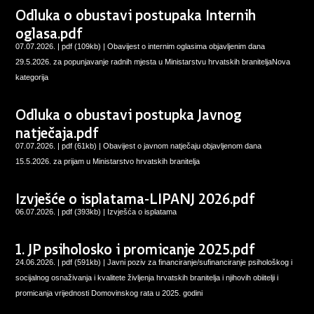
Odluka o obustavi postupaka Internih
oglasa.pdf
07.07.2026. | pdf (109kb) |
Obavijest o internim oglasima objavljenim dana
29.5.2026. za popunjavanje radnih mjesta u Ministarstvu hrvatskih braniteljaNova
kategorija
Odluka o obustavi postupka Javnog
natječaja.pdf
07.07.2026. | pdf (61kb) |
Obavijest o javnom natječaju objavljenom dana
15.5.2026. za prijam u Ministarstvo hrvatskih branitelja
Izvješće o isplatama-LIPANJ 2026.pdf
06.07.2026. | pdf (393kb) |
Izvješća o isplatama
1. JP psiholosko i promicanje 2025.pdf
24.06.2026. | pdf (591kb) |
Javni poziv za financiranje/sufinanciranje psihološkog i
socijalnog osnaživanja i kvalitete življenja hrvatskih branitelja i njihovih obiitelji i
promicanja vrijednosti Domovinskog rata u 2025. godini