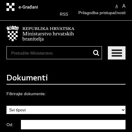
Preskoči
A
A
na
Prilagodba pristupačnosti
glavni
RSS
sadržaj
Dokumenti
Filtrirajte dokumente:
Od: