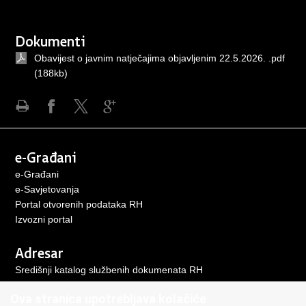
Dokumenti
Obavijest o javnim natječajima objavljenim 22.5.2026. .pdf
(188kb)
Ispiši
Podijeli
Podijeli
Podijeli
stranicu
na
na
na
Facebooku
X-
Google
e-Građani
u
+
e-Građani
e-Savjetovanja
Portal otvorenih podataka RH
Izvozni porta
l
Adresar
Središnji katalog službenih dokumenata RH
Adresar tijela javne vlasti
Ova stranica upotrebljava kolačiće
Adresar političkih stranaka u RH