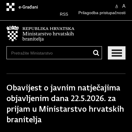
Preskoči
A
A
na
Prilagodba pristupačnosti
glavni
RSS
sadržaj
Obavijest o javnim natječajima
objavljenim dana 22.5.2026. za
prijam u Ministarstvo hrvatskih
branitelja