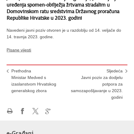
uređenja spomen-obilježja žrtvama stradalim u
Domovinskom ratu sredstvima Državnog proračuna
Republike Hrvatske u 2023. godini
Navedeni javni poziv otvoren je u razdoblju od 14. veljače do
14. travnja 2023. godine.
Pisane vijesti
Prethodna
Sljedeća
Ministar Medved s
Javni poziv za dodjelu
izaslanstvom Hrvatskog
potpora za
generalskog zbora
samozapošljavanje u 2023.
godini
Ispiši
Podijeli
Podijeli
Podijeli
stranicu
na
na
na
Facebooku
X-
Google
e-Građani