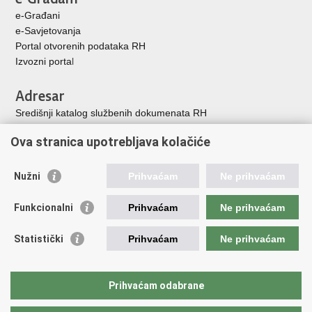
u
+
e-Građani
e-Savjetovanja
Portal otvorenih podataka RH
Izvozni porta
l
Adresar
Središnji katalog službenih dokumenata RH
Adresar tijela javne vlasti
Ova stranica upotrebljava kolačiće
Adresar političkih stranaka u RH
Popis dužnosnika u RH
Nužni
Prihvaćam
Ne prihvaćam
Korisne poveznice
Funkcionalni
Prihvaćam
Ne prihvaćam
Vlada Republike Hrvatske
Memorijalni centar Domovinskog rata Vukovar
Statistički
Prihvaćam
Ne prihvaćam
Zaklada hrvatskih branitelja iz Domovinskog rata
Pravobraniteljica za osobe s invaliditetom
Pučki pravobranitelj
Prihvaćam odabrane
Povjerenik za informiranje