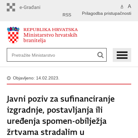
Preskoči
A
A
na
Prilagodba pristupačnosti
glavni
RSS
sadržaj
Objavljeno: 14.02.2023.
Javni poziv za sufinanciranje
izgradnje, postavljanja ili
uređenja spomen-obilježja
žrtvama stradalim u