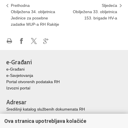
Prethodna
Sljedeća
Obilježena 34. obljetnica
Obilježena 33. obljetnica
Jedinice za posebne
153. brigade HV-a
zadatke MUP-a RH Rakitje
Ispiši
Podijeli
Podijeli
Podijeli
stranicu
na
na
na
Facebooku
X-
Google
e-Građani
u
+
e-Građani
e-Savjetovanja
Portal otvorenih podataka RH
Izvozni porta
l
Adresar
Središnji katalog službenih dokumenata RH
Adresar tijela javne vlasti
Ova stranica upotrebljava kolačiće
Adresar političkih stranaka u RH
Popis dužnosnika u RH