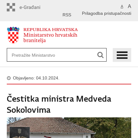
Preskoči
A
A
na
Prilagodba pristupačnosti
glavni
RSS
sadržaj
Objavljeno: 04.10.2024.
Čestitka ministra Medveda
Sokolovima