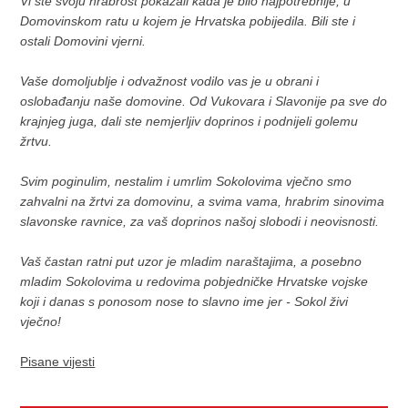
Vi ste svoju hrabrost pokazali kada je bilo najpotrebnije, u
Domovinskom ratu u kojem je Hrvatska pobijedila. Bili ste i
ostali Domovini vjerni.
Vaše domoljublje i odvažnost vodilo vas je u obrani i
oslobađanju naše domovine. Od Vukovara i Slavonije pa sve do
krajnjeg juga, dali ste nemjerljiv doprinos i podnijeli golemu
žrtvu.
Svim poginulim, nestalim i umrlim Sokolovima vječno smo
zahvalni na žrtvi za domovinu, a svima vama, hrabrim sinovima
slavonske ravnice, za vaš doprinos našoj slobodi i neovisnosti.
Vaš častan ratni put uzor je mladim naraštajima, a posebno
mladim Sokolovima u redovima pobjedničke Hrvatske vojske
koji i danas s ponosom nose to slavno ime jer - Sokol živi
vječno!
Pisane vijesti