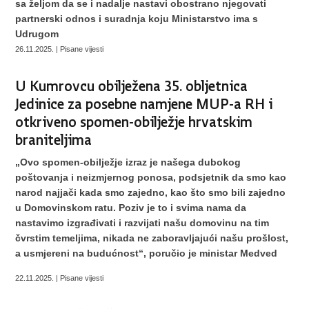
sa željom da se i nadalje nastavi obostrano njegovati
partnerski odnos i suradnja koju Ministarstvo ima s
Udrugom
26.11.2025. | Pisane vijesti
U Kumrovcu obilježena 35. obljetnica
Jedinice za posebne namjene MUP-a RH i
otkriveno spomen-obilježje hrvatskim
braniteljima
„Ovo spomen-obilježje izraz je našega dubokog
poštovanja i neizmjernog ponosa, podsjetnik da smo kao
narod najjači kada smo zajedno, kao što smo bili zajedno
u Domovinskom ratu. Poziv je to i svima nama da
nastavimo izgrađivati i razvijati našu domovinu na tim
čvrstim temeljima, nikada ne zaboravljajući našu prošlost,
a usmjereni na budućnost“, poručio je ministar Medved
22.11.2025. | Pisane vijesti