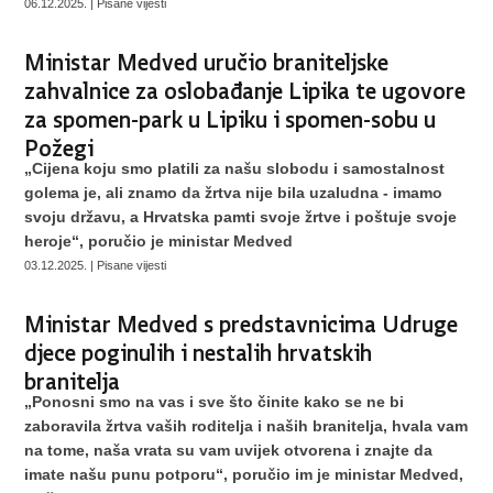
06.12.2025. | Pisane vijesti
Ministar Medved uručio braniteljske
zahvalnice za oslobađanje Lipika te ugovore
za spomen-park u Lipiku i spomen-sobu u
Požegi
„Cijena koju smo platili za našu slobodu i samostalnost
golema je, ali znamo da žrtva nije bila uzaludna - imamo
svoju državu, a Hrvatska pamti svoje žrtve i poštuje svoje
heroje“, poručio je ministar Medved
03.12.2025. | Pisane vijesti
Ministar Medved s predstavnicima Udruge
djece poginulih i nestalih hrvatskih
branitelja
„Ponosni smo na vas i sve što činite kako se ne bi
zaboravila žrtva vaših roditelja i naših branitelja, hvala vam
na tome, naša vrata su vam uvijek otvorena i znajte da
imate našu punu potporu“, poručio im je ministar Medved,