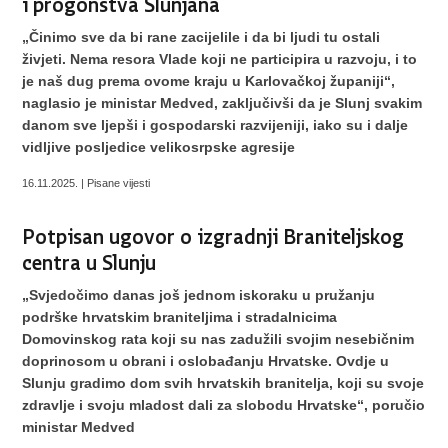
„Činimo sve da bi rane zacijelile i da bi ljudi tu ostali
živjeti. Nema resora Vlade koji ne participira u razvoju, i to
je naš dug prema ovome kraju u Karlovačkoj županiji“,
naglasio je ministar Medved, zaključivši da je Slunj svakim
danom sve ljepši i gospodarski razvijeniji, iako su i dalje
vidljive posljedice velikosrpske agresije
16.11.2025. | Pisane vijesti
Potpisan ugovor o izgradnji Braniteljskog
centra u Slunju
„Svjedočimo danas još jednom iskoraku u pružanju
podrške hrvatskim braniteljima i stradalnicima
Domovinskog rata koji su nas zadužili svojim nesebičnim
doprinosom u obrani i oslobađanju Hrvatske. Ovdje u
Slunju gradimo dom svih hrvatskih branitelja, koji su svoje
zdravlje i svoju mladost dali za slobodu Hrvatske“, poručio
ministar Medved