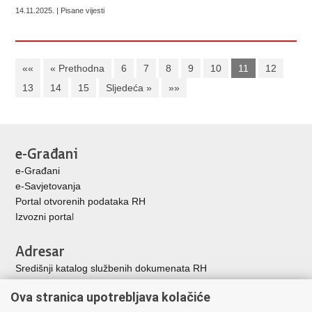
14.11.2025. | Pisane vijesti
««
« Prethodna
6
7
8
9
10
11
12
13
14
15
Sljedeća »
»»
e-Građani
e-Građani
e-Savjetovanja
Portal otvorenih podataka RH
Izvozni porta
l
Adresar
Središnji katalog službenih dokumenata RH
Adresar tijela javne vlasti
Ova stranica upotrebljava kolačiće
Adresar političkih stranaka u RH