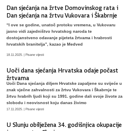
Dan sjećanja na žrtve Domovinskog rata i
Dan sjećanja na žrtvu Vukovara i Škabrnje
“I ove se godine, unatoč protoku vremena, u Vukovaru
jasno vidi zajedništvo hrvatskog naroda te
dostojanstveno odavanje pijeteta žrtvama i hrabrosti
hrvatskih branitelja”, kazao je Medved
18.11.2025. | Pisane vijesti
Uoči dana sjećanja Hrvatska odaje počast
žrtvama
Uoči Dana sjećanja diljem Hrvatske zapaljene su svijeće u
znak vječne zahvalnosti za žrtvu Vukovara i Škabrnje te
žrtvu hrabrih ljudi koji su 1991. godine dali svoje živote za
slobodu i neovisnost koju danas živimo
17.11.2025. | Pisane vijesti
U Slunju obilježena 34. godišnjica okupacije
i progonstva Slunjana