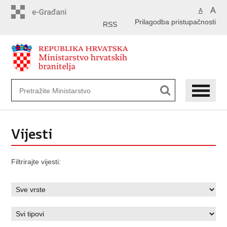
Preskoči
A
A
na
Prilagodba pristupačnosti
glavni
RSS
sadržaj
Vijesti
Filtrirajte vijesti: