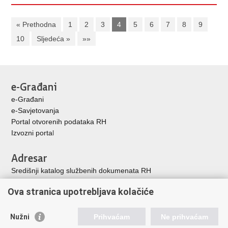
« Prethodna
1
2
3
4
5
6
7
8
9
10
Sljedeća »
»»
e-Građani
e-Građani
e-Savjetovanja
Portal otvorenih podataka RH
Izvozni porta
l
Adresar
Središnji katalog službenih dokumenata RH
Adresar tijela javne vlasti
Ova stranica upotrebljava kolačiće
Adresar političkih stranaka u RH
Popis dužnosnika u RH
Nužni
Prihvaćam
Ne prihvaćam
Korisne poveznice