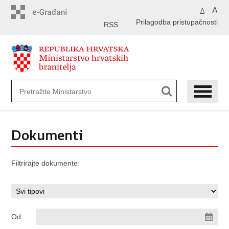
Preskoči
A
A
na
Prilagodba pristupačnosti
glavni
RSS
sadržaj
Dokumenti
Filtrirajte dokumente:
Od: