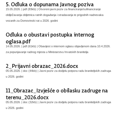
5. Odluka o dopunama Javnog poziva
15.05.2026. | pdf (83kb) |
Otvoreni javni poziv za financiranje/sufinanciranje
obilježavanja obljetnica ratnih događanja i stradavanja te prigodnih nadnevaka
vezanih za Domovinski rat u 2026. godini
Odluka o obustavi postupka internog
oglasa.pdf
14.05.2026. | pdf (61kb) |
Obavijest o internom oglasu objavljenom dana 10.4.2026.
za popunjavanje radnog mjesta u Ministarstvu hrvatskih branitelja
2_Prijavni obrazac_2026.docx
05.05.2026. | doc (44kb) |
Javni poziv za dodjelu potpora radu braniteljskih zadruga
u 2026. godini
11_Obrazac_Izvješće o obilasku zadruge na
terenu_2026.docx
05.05.2026. | doc (32kb) |
Javni poziv za dodjelu potpora radu braniteljskih zadruga
u 2026. godini