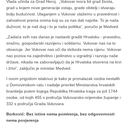
Vlada učinila za Grad Heroj. „Vukovar mora bit grad života,
grad u kojem nove generacije ostaju, grade obitelji i stvaraju
bolju budućnost. Ulaganjem u Vukovar ulažemo u pravednost i
zahvalnost prema onima koji su za nas dali najviše. To je naša
dužnost, to je naš dug i to je naša politika“, poručio je Medved.
„Zadaća svih nas danas je nastaviti graditi Hrvatsku - pravednu,
snažnu, gospodarski razvijenu i solidarnu. Vukovar nas na to
obvezuje. Jer Vukovar nas uči da sloboda nema cijenu. Vukovar
nas poziva na zajedništvo i jedinstvo u izgradnji i razvoju naše
države, nikada ne zaboravljajući da je Hrvatska stvorena na krvi
i žrtvi“, zaključio je ministar Medved.
I ovom prigodom istaknuo je kako je pronalazak osoba nestalih
u Domovinskom ratu i nadalje prioritet Ministarstva hrvatskih
branitelja putem kojega Republika Hrvatska traga za još 1744
osobe, od kojih 455 s područja Vukovarsko-srijemske županije i
332 s područja Grada Vukovara.
Borković: Bez istine nema pomirenja, bez odgovornosti
nema povjerenja