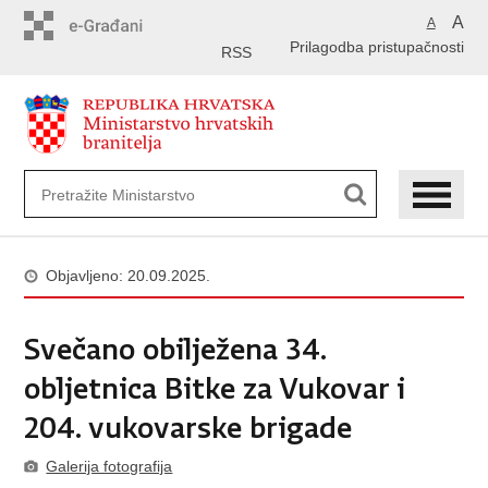
Preskoči
A
A
na
Prilagodba pristupačnosti
glavni
RSS
sadržaj
Objavljeno: 20.09.2025.
Svečano obilježena 34.
obljetnica Bitke za Vukovar i
204. vukovarske brigade
Galerija fotografija