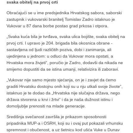
svaka obitelj na prvoj crti
Obraćajući se u ime predsjednika Hrvatskog sabora, saborski
zastupnik i vukovarski branitelj Tomislav Zadro istaknuo je
Vukovar u 87 dana borbe postao grad prkosa i otpora.
„Svaka kuća bila je tvrđava, svaka ulica bojište, svaka obitelj na
prvoj crti. I upravo je 204. brigada bila okosnica obrane -
sastavljena od ljudi različitih poziva, dobi i zanimanja, ali
ujedinjena u jednom: u odluci da Vukovar mora opstati, a
Hrvatska mora živjeti“, poručio je Zadro, dodavši da nikada ne
smijemo dopustiti da se istina umanji, relativizira ili zaboravi.
„Vukovar nije samo mjesto sjećanja, on je i zavjet da ćemo
graditi Hrvatsku dostojnu onih koji su u nju utkali svoje živote“,
istaknuo je te dodao da „Hrvatska nije slučajna država, nego
država stvorena u krvi i žrtvi“ i da je naša dužnost istinu i
domoljublje prenositi na mlade generacije.
Središnja svečanost završila je prikazom sposobnosti
pripadnika MUP-a i OSRH, koji su i ovaj put pokazali vrhunsku
spremnost i obučenost, a uz šetnicu kod ušća Vuke u Dunav