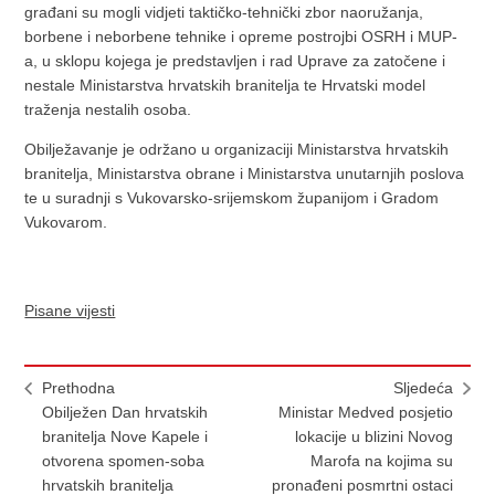
građani su mogli vidjeti taktičko-tehnički zbor naoružanja,
borbene i neborbene tehnike i opreme postrojbi OSRH i MUP-
a, u sklopu kojega je predstavljen i rad Uprave za zatočene i
nestale Ministarstva hrvatskih branitelja te Hrvatski model
traženja nestalih osoba.
Obilježavanje je održano u organizaciji Ministarstva hrvatskih
branitelja, Ministarstva obrane i Ministarstva unutarnjih poslova
te u suradnji s Vukovarsko-srijemskom županijom i Gradom
Vukovarom.
Pisane vijesti
Prethodna
Sljedeća
Obilježen Dan hrvatskih
Ministar Medved posjetio
branitelja Nove Kapele i
lokacije u blizini Novog
otvorena spomen-soba
Marofa na kojima su
hrvatskih branitelja
pronađeni posmrtni ostaci