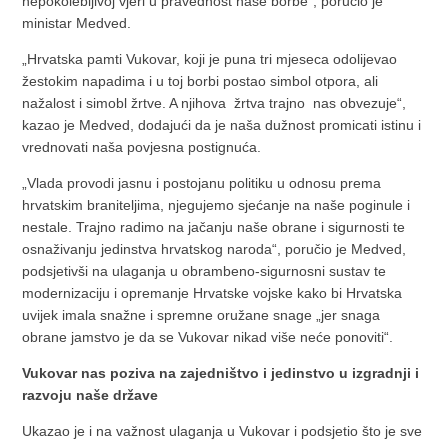
nepokolebljivoj vjeri u pravednost naše borbe“, poručio je
ministar Medved.
„Hrvatska pamti Vukovar, koji je puna tri mjeseca odolijevao
žestokim napadima i u toj borbi postao simbol otpora, ali
nažalost i simobl žrtve. A njihova žrtva trajno nas obvezuje“,
kazao je Medved, dodajući da je naša dužnost promicati istinu i
vrednovati naša povjesna postignuća.
„Vlada provodi jasnu i postojanu politiku u odnosu prema
hrvatskim braniteljima, njegujemo sjećanje na naše poginule i
nestale. Trajno radimo na jačanju naše obrane i sigurnosti te
osnaživanju jedinstva hrvatskog naroda“, poručio je Medved,
podsjetivši na ulaganja u obrambeno-sigurnosni sustav te
modernizaciju i opremanje Hrvatske vojske kako bi Hrvatska
uvijek imala snažne i spremne oružane snage „jer snaga
obrane jamstvo je da se Vukovar nikad više neće ponoviti“.
Vukovar nas poziva na zajedništvo i jedinstvo u izgradnji i
razvoju naše države
Ukazao je i na važnost ulaganja u Vukovar i podsjetio što je sve