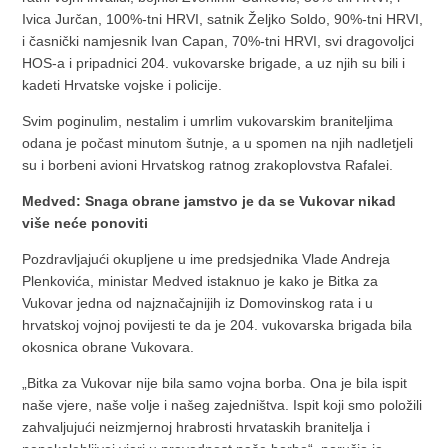
Ivica Jurčan, 100%-tni HRVI, satnik Željko Soldo, 90%-tni HRVI,
i časnički namjesnik Ivan Capan, 70%-tni HRVI, svi dragovoljci
HOS-a i pripadnici 204. vukovarske brigade, a uz njih su bili i
kadeti Hrvatske vojske i policije.
Svim poginulim, nestalim i umrlim vukovarskim braniteljima
odana je počast minutom šutnje, a u spomen na njih nadletjeli
su i borbeni avioni Hrvatskog ratnog zrakoplovstva Rafalei.
Medved: Snaga obrane jamstvo je da se Vukovar nikad
više neće ponoviti
Pozdravljajući okupljene u ime predsjednika Vlade Andreja
Plenkovića, ministar Medved istaknuo je kako je Bitka za
Vukovar jedna od najznačajnijih iz Domovinskog rata i u
hrvatskoj vojnoj povijesti te da je 204. vukovarska brigada bila
okosnica obrane Vukovara.
„Bitka za Vukovar nije bila samo vojna borba. Ona je bila ispit
naše vjere, naše volje i našeg zajedništva. Ispit koji smo položili
zahvaljujući neizmjernoj hrabrosti hrvataskih branitelja i