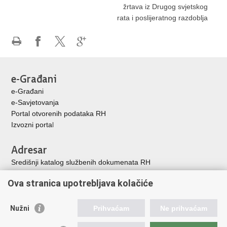
žrtava iz Drugog svjetskog
rata i poslijeratnog razdoblja
Ispiši
Podijeli
Podijeli
Podijeli
stranicu
na
na
na
Facebooku
X-
Google
e-Građani
u
+
e-Građani
e-Savjetovanja
Portal otvorenih podataka RH
Izvozni porta
l
Adresar
Središnji katalog službenih dokumenata RH
Adresar tijela javne vlasti
Ova stranica upotrebljava kolačiće
Adresar političkih stranaka u RH
Popis dužnosnika u RH
Nužni
Prihvaćam
Ne prihvaćam
Korisne poveznice