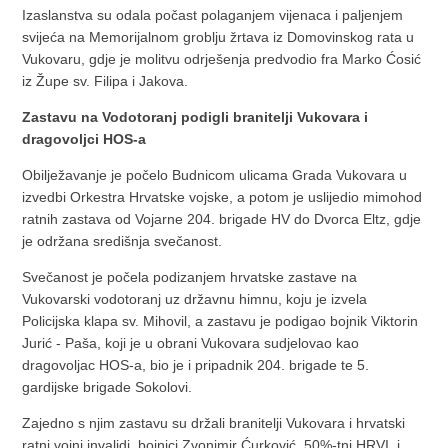
Izaslanstva su odala počast polaganjem vijenaca i paljenjem
svijeća na Memorijalnom groblju žrtava iz Domovinskog rata u
Vukovaru, gdje je molitvu odrješenja predvodio fra Marko Ćosić
iz Župe sv. Filipa i Jakova.
Zastavu na Vodotoranj podigli branitelji Vukovara i
dragovoljci HOS-a
Obilježavanje je počelo Budnicom ulicama Grada Vukovara u
izvedbi Orkestra Hrvatske vojske, a potom je uslijedio mimohod
ratnih zastava od Vojarne 204. brigade HV do Dvorca Eltz, gdje
je održana središnja svečanost.
Svečanost je počela podizanjem hrvatske zastave na
Vukovarski vodotoranj uz državnu himnu, koju je izvela
Policijska klapa sv. Mihovil, a zastavu je podigao bojnik Viktorin
Jurić - Paša, koji je u obrani Vukovara sudjelovao kao
dragovoljac HOS-a, bio je i pripadnik 204. brigade te 5.
gardijske brigade Sokolovi.
Zajedno s njim zastavu su držali branitelji Vukovara i hrvatski
ratni vojni invalidi, bojnici Zvonimir Ćurković, 50%-tni HRVI, i