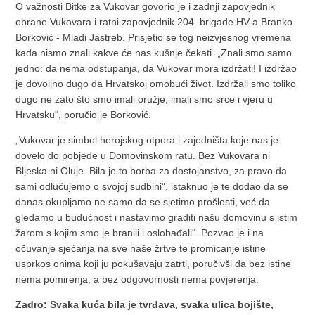
O važnosti Bitke za Vukovar govorio je i zadnji zapovjednik
obrane Vukovara i ratni zapovjednik 204. brigade HV-a Branko
Borković - Mladi Jastreb. Prisjetio se tog neizvjesnog vremena
kada nismo znali kakve će nas kušnje čekati. „Znali smo samo
jedno: da nema odstupanja, da Vukovar mora izdržati! I izdržao
je dovoljno dugo da Hrvatskoj omobući život. Izdržali smo toliko
dugo ne zato što smo imali oružje, imali smo srce i vjeru u
Hrvatsku“, poručio je Borković.
„Vukovar je simbol herojskog otpora i zajedništa koje nas je
dovelo do pobjede u Domovinskom ratu. Bez Vukovara ni
Bljeska ni Oluje. Bila je to borba za dostojanstvo, za pravo da
sami odlučujemo o svojoj sudbini“, istaknuo je te dodao da se
danas okupljamo ne samo da se sjetimo prošlosti, već da
gledamo u budućnost i nastavimo graditi našu domovinu s istim
žarom s kojim smo je branili i oslobađali“. Pozvao je i na
očuvanje sjećanja na sve naše žrtve te promicanje istine
usprkos onima koji ju pokušavaju zatrti, poručivši da bez istine
nema pomirenja, a bez odgovornosti nema povjerenja.
Zadro: Svaka kuća bila je tvrđava, svaka ulica bojište,