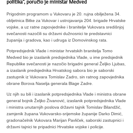
politika“, poručio je ministar Medved
Prigodnim programom u Vukovaru je 20. rujna obilježena 34.
obljetnica Bitke za Vukovar i ustrojavanja 204. brigade Hrvatske
vojske, a uz ratne zapovjednike i branitelje Vukovara središnjoj
svečanosti nazočili su državni dužnosnici te predstavnici
županija i gradova, kao i udruga iz Domovinskog rata.
Potpredsjednik Vlade i ministar hrvatskih branitelja Tomo
Medved bio je izaslanik predsjednika Vlade, u ime predsjednik
Republike svečanosti je nazočio brigadni general Željko Ljubas,
a izaslanik predsjednika Hrvatskog sabora bio je saborski
zastupnik iz Vukovara Tomislav Zadro, sin ratnog zapovjednika
obrane Borova Naselja generala Blage Zadre.
Uz njih su bili i izaslanik potpredsjednika Vlade i ministra obrane
general bojnik Željko Živanović, izaslanik potpredsjednika Vlade
i ministra unutarnjih poslova državni tajnik Tomislav Bilandžić,
zamjenik župana Vukovarsko-srijemske županije Darko Dimić,
gradonačelnik Vukovara Marijan Pavliček, saborski zastupnici i
državni tajnici te pripadnici Hrvatske vojske i policije.