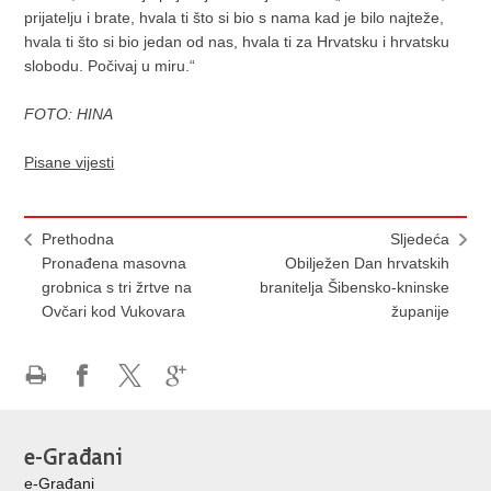
prijatelju i brate, hvala ti što si bio s nama kad je bilo najteže,
hvala ti što si bio jedan od nas, hvala ti za Hrvatsku i hrvatsku
slobodu. Počivaj u miru.“
FOTO: HINA
Pisane vijesti
Prethodna
Sljedeća
Pronađena masovna
Obilježen Dan hrvatskih
grobnica s tri žrtve na
branitelja Šibensko-kninske
Ovčari kod Vukovara
županije
Ispiši
Podijeli
Podijeli
Podijeli
stranicu
na
na
na
Facebooku
X-
Google
e-Građani
u
+
e-Građani