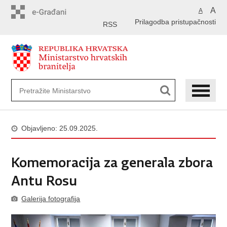
Preskoči
A
A
na
Prilagodba pristupačnosti
glavni
RSS
sadržaj
Objavljeno: 25.09.2025.
Komemoracija za generala zbora
Antu Rosu
Galerija fotografija