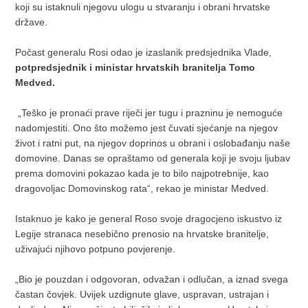
koji su istaknuli njegovu ulogu u stvaranju i obrani hrvatske
države.
Počast generalu Rosi odao je izaslanik predsjednika Vlade,
potpredsjednik i ministar hrvatskih branitelja Tomo
Medved.
„Teško je pronaći prave riječi jer tugu i prazninu je nemoguće
nadomjestiti. Ono što možemo jest čuvati sjećanje na njegov
život i ratni put, na njegov doprinos u obrani i oslobađanju naše
domovine. Danas se opraštamo od generala koji je svoju ljubav
prema domovini pokazao kada je to bilo najpotrebnije, kao
dragovoljac Domovinskog rata“, rekao je ministar Medved.
Istaknuo je kako je general Roso svoje dragocjeno iskustvo iz
Legije stranaca nesebično prenosio na hrvatske branitelje,
uživajući njihovo potpuno povjerenje.
„Bio je pouzdan i odgovoran, odvažan i odlučan, a iznad svega
častan čovjek. Uvijek uzdignute glave, uspravan, ustrajan i