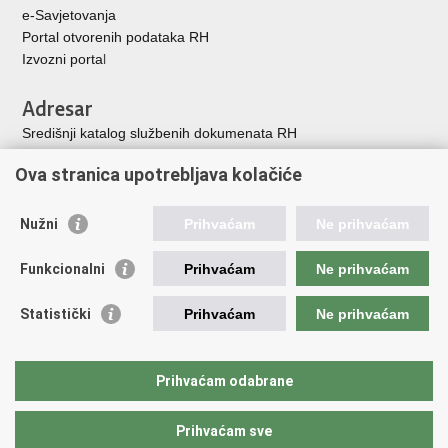
e-Savjetovanja
Portal otvorenih podataka RH
Izvozni porta
l
Adresar
Središnji katalog službenih dokumenata RH
Adresar tijela javne vlasti
Ova stranica upotrebljava kolačiće
Adresar političkih stranaka u RH
Popis dužnosnika u RH
Nužni
Prihvaćam
Ne prihvaćam
Korisne poveznice
Funkcionalni
Prihvaćam
Ne prihvaćam
Vlada Republike Hrvatske
Memorijalni centar Domovinskog rata Vukovar
Statistički
Prihvaćam
Ne prihvaćam
Zaklada hrvatskih branitelja iz Domovinskog rata
Pravobraniteljica za osobe s invaliditetom
Pučki pravobranitelj
Prihvaćam odabrane
Povjerenik za informiranje
Prihvaćam sve