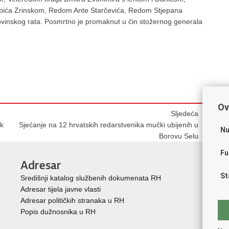
ića Zrinskom, Redom Ante Starčevića, Redom Stjepana
inskog rata. Posmrtno je promaknut u čin stožernog generala
Ov
Sljedeća
ik
Sjećanje na 12 hrvatskih redarstvenika mučki ubijenih u
Nu
Borovu Selu
Fu
Adresar
Ko
St
Središnji katalog službenih dokumenata RH
Vla
Adresar tijela javne vlasti
Mem
Adresar političkih stranaka u RH
Zak
Popis dužnosnika u RH
Pra
Puč