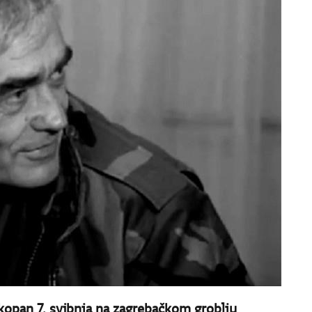
okopan 7. svibnja na zagrebačkom groblju