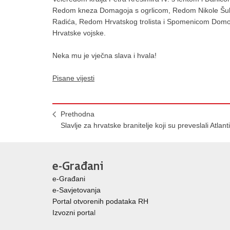
Redom kneza Domagoja s ogrlicom, Redom Nikole Šub
Radića, Redom Hrvatskog trolista i Spomenicom Domov
Hrvatske vojske.
Neka mu je vječna slava i hvala!
Pisane vijesti
Prethodna
Slavlje za hrvatske branitelje koji su preveslali Atlant
e-Građani
e-Građani
e-Savjetovanja
Portal otvorenih podataka RH
Izvozni porta
l