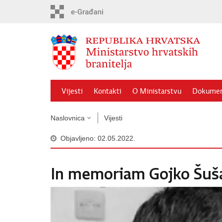
Preskoči
na
glavni
sadržaj
Vijesti
Kontakti
O Ministarstvu
Dokumen
Naslovnica
Vijesti
Objavljeno: 02.05.2022.
In memoriam Gojko Šuša