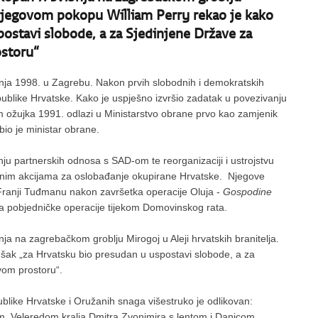
a njegovom pokopu William Perry rekao je kako
postavi slobode, a za Sjedinjene Države za
ostoru“
nja 1998. u Zagrebu. Nakon prvih slobodnih i demokratskih
epublike Hrvatske. Kako je uspješno izvršio zadatak u povezivanju
ožujka 1991. odlazi u Ministarstvo obrane prvo kao zamjenik
bio je ministar obrane.
ju partnerskih odnosa s SAD-om te reorganizaciji i ustrojstvu
osnim akcijama za oslobađanje okupirane Hrvatske. Njegove
. Franji Tuđmanu nakon završetka operacije Oluja -
Gospodine
a pobjedničke operacije tijekom Domovinskog rata.
ja na zagrebačkom groblju Mirogoj u Aleji hrvatskih branitelja.
šak „za Hrvatsku bio presudan u uspostavi slobode, a za
vom prostoru“.
like Hrvatske i Oružanih snaga višestruko je odlikovan:
om, Veleredom kralja Dmitra Zvonimira s lentom i Danicom,