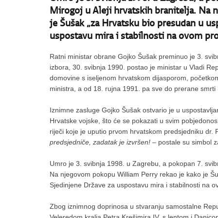
Mirogoj u Aleji hrvatskih branitelja. N
je Šušak „za Hrvatsku bio presudan u us
uspostavu mira i stabilnosti na ovom pr
Ratni ministar obrane Gojko Šušak preminuo je 3. svib
izbora, 30. svibnja 1990. postao je ministar u Vladi R
domovine s iseljenom hrvatskom dijasporom, početkom 
ministra, a od 18. rujna 1991. pa sve do prerane smrti 
Iznimne zasluge Gojko Šušak ostvario je u uspostavljan
Hrvatske vojske, što će se pokazati u svim pobjedon
riječi koje je uputio prvom hrvatskom predsjedniku dr
predsjedniče, zadatak je izvršen!
– postale su simbol z
Umro je 3. svibnja 1998. u Zagrebu, a pokopan 7. svibn
Na njegovom pokopu William Perry rekao je kako je Šu
Sjedinjene Države za uspostavu mira i stabilnosti na o
Zbog iznimnog doprinosa u stvaranju samostalne Repub
Veleredom kralja Petra Krešimira IV. s lentom i Danic