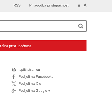
A
RSS
Prilagodba pristupačnosti
A
talna pristupačnost
Ispiši stranicu
Podijeli na Facebooku
Podijeli na X-u
Podijeli na Google +