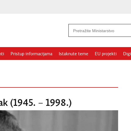
ti
Pristup informacijama
Istaknute teme
EU projekti
Digi
k (1945. – 1998.)