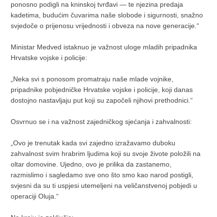
ponosno podigli na kninskoj tvrđavi — te njezina predaja
kadetima, budućim čuvarima naše slobode i sigurnosti, snažno
svjedoče o prijenosu vrijednosti i obveza na nove generacije.“
Ministar Medved istaknuo je važnost uloge mladih pripadnika
Hrvatske vojske i policije:
„Neka svi s ponosom promatraju naše mlade vojnike,
pripadnike pobjedničke Hrvatske vojske i policije, koji danas
dostojno nastavljaju put koji su započeli njihovi prethodnici.“
Osvrnuo se i na važnost zajedničkog sjećanja i zahvalnosti:
„Ovo je trenutak kada svi zajedno izražavamo duboku
zahvalnost svim hrabrim ljudima koji su svoje živote položili na
oltar domovine. Ujedno, ovo je prilika da zastanemo,
razmislimo i sagledamo sve ono što smo kao narod postigli,
svjesni da su ti uspjesi utemeljeni na veličanstvenoj pobjedi u
operaciji Oluja.“