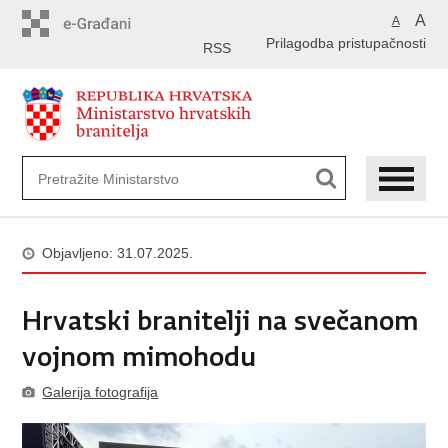
Preskoči
A
A
na
Prilagodba pristupačnosti
glavni
RSS
sadržaj
Objavljeno: 31.07.2025.
Hrvatski branitelji na svečanom
vojnom mimohodu
Galerija fotografija