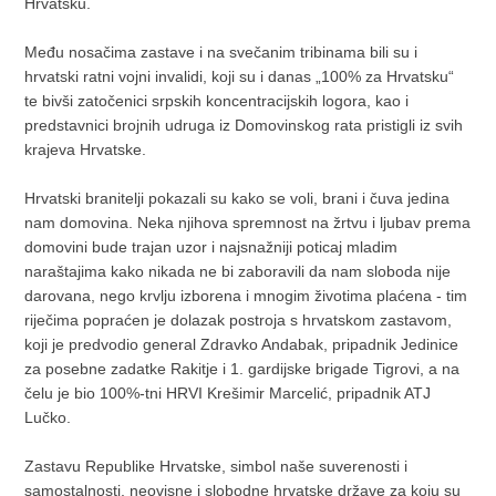
Hrvatsku.
Među nosačima zastave i na svečanim tribinama bili su i
hrvatski ratni vojni invalidi, koji su i danas „100% za Hrvatsku“
te bivši zatočenici srpskih koncentracijskih logora, kao i
predstavnici brojnih udruga iz Domovinskog rata pristigli iz svih
krajeva Hrvatske.
Hrvatski branitelji pokazali su kako se voli, brani i čuva jedina
nam domovina. Neka njihova spremnost na žrtvu i ljubav prema
domovini bude trajan uzor i najsnažniji poticaj mladim
naraštajima kako nikada ne bi zaboravili da nam sloboda nije
darovana, nego krvlju izborena i mnogim životima plaćena - tim
riječima popraćen je dolazak postroja s hrvatskom zastavom,
koji je predvodio general Zdravko Andabak, pripadnik Jedinice
za posebne zadatke Rakitje i 1. gardijske brigade Tigrovi, a na
čelu je bio 100%-tni HRVI Krešimir Marcelić, pripadnik ATJ
Lučko.
Zastavu Republike Hrvatske, simbol naše suverenosti i
samostalnosti, neovisne i slobodne hrvatske države za koju su