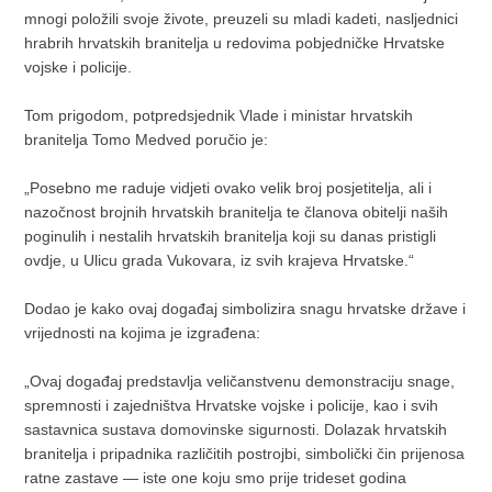
mnogi položili svoje živote, preuzeli su mladi kadeti, nasljednici
hrabrih hrvatskih branitelja u redovima pobjedničke Hrvatske
vojske i policije.
Tom prigodom, potpredsjednik Vlade i ministar hrvatskih
branitelja Tomo Medved poručio je:
„Posebno me raduje vidjeti ovako velik broj posjetitelja, ali i
nazočnost brojnih hrvatskih branitelja te članova obitelji naših
poginulih i nestalih hrvatskih branitelja koji su danas pristigli
ovdje, u Ulicu grada Vukovara, iz svih krajeva Hrvatske.“
Dodao je kako ovaj događaj simbolizira snagu hrvatske države i
vrijednosti na kojima je izgrađena:
„Ovaj događaj predstavlja veličanstvenu demonstraciju snage,
spremnosti i zajedništva Hrvatske vojske i policije, kao i svih
sastavnica sustava domovinske sigurnosti. Dolazak hrvatskih
branitelja i pripadnika različitih postrojbi, simbolički čin prijenosa
ratne zastave — iste one koju smo prije trideset godina