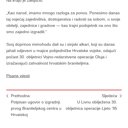
Na kraju je zaključio:
„Kao narod, imamo mnogo razloga za ponos. Ponesimo danas
taj osjećaj zajedništva, dostojanstva i radosti sa sobom, u svoje
obitelji, zajednice i gradove — kao trajni podsjetnik na ono što
smo zajedno izgradili.“
Svoj doprinos mimohodu dali su i sinjski alkari, koji su danas
jahali odjeveni u majice pobjedničke Hrvatske vojske, odajući
počast 30. obljetnici Vojno-redarstvene operacije Oluja i
izražavajući zahvalnost hrvatskim braniteljima.
Pisane vijesti
Prethodna
Sljedeća
Potpisan ugovor o izgradnji
U Livnu obilježena 30.
prvog Braniteljskog centra u
obljetnica operacije Ljeto ‘95
Hrvatskoj