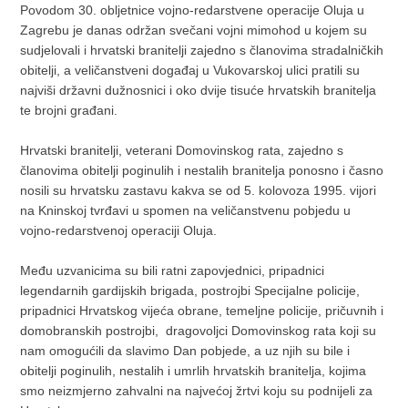
Povodom 30. obljetnice vojno-redarstvene operacije Oluja u
Zagrebu je danas održan svečani vojni mimohod u kojem su
sudjelovali i hrvatski branitelji zajedno s članovima stradalničkih
obitelji, a veličanstveni događaj u Vukovarskoj ulici pratili su
najviši državni dužnosnici i oko dvije tisuće hrvatskih branitelja
te brojni građani.
Hrvatski branitelji, veterani Domovinskog rata, zajedno s
članovima obitelji poginulih i nestalih branitelja ponosno i časno
nosili su hrvatsku zastavu kakva se od 5. kolovoza 1995. vijori
na Kninskoj tvrđavi u spomen na veličanstvenu pobjedu u
vojno-redarstvenoj operaciji Oluja.
Među uzvanicima su bili ratni zapovjednici, pripadnici
legendarnih gardijskih brigada, postrojbi Specijalne policije,
pripadnici Hrvatskog vijeća obrane, temeljne policije, pričuvnih i
domobranskih postrojbi, dragovoljci Domovinskog rata koji su
nam omogućili da slavimo Dan pobjede, a uz njih su bile i
obitelji poginulih, nestalih i umrlih hrvatskih branitelja, kojima
smo neizmjerno zahvalni na najvećoj žrtvi koju su podnijeli za