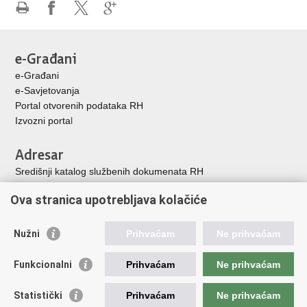
Ispiši
Podijeli
Podijeli
Podijeli
stranicu
na
na
na
Facebooku
X-
Google
e-Građani
u
+
e-Građani
e-Savjetovanja
Portal otvorenih podataka RH
Izvozni porta
l
Adresar
Središnji katalog službenih dokumenata RH
Adresar tijela javne vlasti
Ova stranica upotrebljava kolačiće
Adresar političkih stranaka u RH
Popis dužnosnika u RH
Nužni
Prihvaćam
Ne prihvaćam
Korisne poveznice
Funkcionalni
Prihvaćam
Ne prihvaćam
Vlada Republike Hrvatske
Memorijalni centar Domovinskog rata Vukovar
Statistički
Prihvaćam
Ne prihvaćam
Zaklada hrvatskih branitelja iz Domovinskog rata