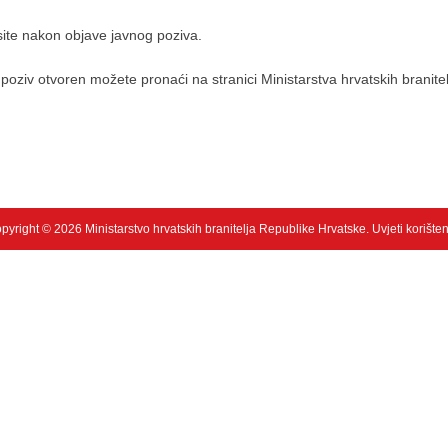
ite nakon objave javnog poziva.
poziv otvoren možete pronaći na stranici Ministarstva hrvatskih branitel
pyright © 2026 Ministarstvo hrvatskih branitelja Republike Hrvatske.
Uvjeti korište