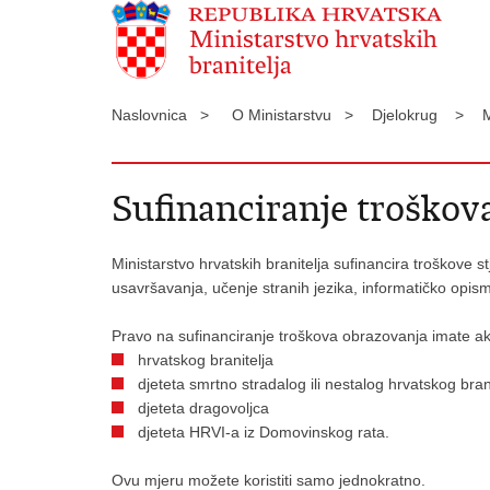
Naslovnica >
O Ministarstvu >
Djelokrug >
Sufinanciranje troškov
Ministarstvo hrvatskih branitelja sufinancira troškove s
usavršavanja, učenje stranih jezika, informatičko opi
Pravo na sufinanciranje troškova obrazovanja imate ak
hrvatskog branitelja
djeteta smrtno stradalog ili nestalog hrvatskog bran
djeteta dragovoljca
djeteta HRVI-a iz Domovinskog rata.
Ovu mjeru možete koristiti samo jednokratno.