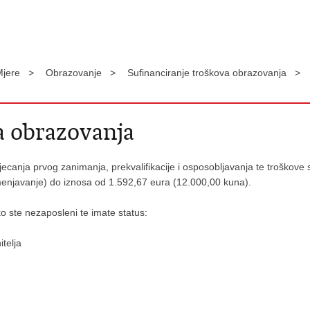
Mjere >
Obrazovanje >
Sufinanciranje troškova obrazovanja >
a obrazovanja
tjecanja prvog zanimanja, prekvalifikacije i osposobljavanja te troškove 
smenjavanje) do iznosa od 1.592,67 eura (12.000,00 kuna).
o ste nezaposleni te imate status:
itelja