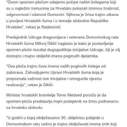
"Ovom spomen-pločom odajemo počast našim kolegama koji
su u najtežim trenucima za Hrvatsku pokazali iznimnu hrabrost,
odgovornost i odanost Domovini. Njihova je žrtva trajno utkana
u povijest Hrvatskih šuma i u temelje slobodne Republike
Hrvatske", rekao je Radanović.
Predsjednik Udruge dragovoljaca i veterana Domovinskog rata
Hrvatskih šuma Milivoj Diklić naglasio je kako je postavljanje
spomen-ploče rezultat dugogodišnje inicijative Udruge, čiji je cilj
dostojno i trajno obilježiti imena poginulih djelatnika.
"Ova ploča trajno čuva imena naših poginulih kolega od
zaborava. Zahvaljujemo Upravi Hrvatskih šuma koja je
prepoznala važnost ove inicijative i omogućila njezinu
realizaciju", rekao je Diklić.
Ministar hrvatskih branitelja Tomo Medved poručio je da
spomen-ploča predstavlja trajni podsjetnik na žrtvu podnesenu
za hrvatsku slobodu.
"U godini u kojoj obilježavamo 30. obljetnicu pobjede u
Domovinskom ratu važno je trajno obilježavati imena onih koji