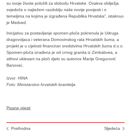
su svoje živote položili za slobodu Hrvatske. Ovakva obilježja
svjedoče o najtežem razdoblju naše novije povijesti i o
temeljima na kojima je izgrađena Republika Hrvatska", istaknuo
je Medved.
Inicijativu za postavljanje spomen-ploče pokrenula je Udruga
dragovoljaca i veterana Domovinskog rata Hrvatskih šuma, a
projekt je u cijelosti financiran sredstvima Hrvatskih šuma d.o.o.
Spomen-ploča izrađena je od crnog granita iz Zimbabvea, a
stihovi uklesani na ploči djelo su autorice Marije Gregurović
Banovac.
Izvor: HINA
Foto: Ministarstvo hrvatskih branitelja
Pisane vijesti
Prethodna
Sljedeća