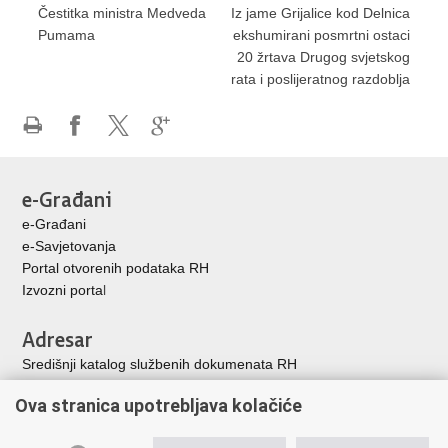
Čestitka ministra Medveda
Iz jame Grijalice kod Delnica
Pumama
ekshumirani posmrtni ostaci
20 žrtava Drugog svjetskog
rata i poslijeratnog razdoblja
Ispiši
Podijeli
Podijeli
Podijeli
stranicu
na
na
na
Facebooku
X-
Google
e-Građani
u
+
e-Građani
e-Savjetovanja
Portal otvorenih podataka RH
Izvozni porta
l
Adresar
Središnji katalog službenih dokumenata RH
Adresar tijela javne vlasti
Ova stranica upotrebljava kolačiće
Adresar političkih stranaka u RH
Popis dužnosnika u RH