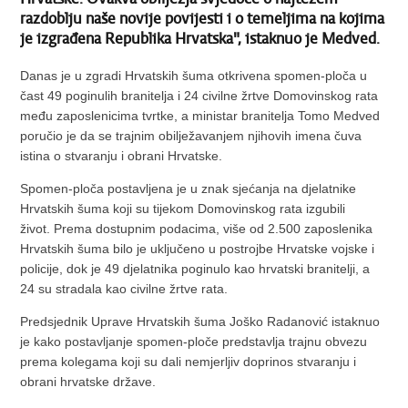
razdoblju naše novije povijesti i o temeljima na kojima
je izgrađena Republika Hrvatska", istaknuo je Medved.
Danas je u zgradi Hrvatskih šuma otkrivena spomen-ploča u
čast 49 poginulih branitelja i 24 civilne žrtve Domovinskog rata
među zaposlenicima tvrtke, a ministar branitelja Tomo Medved
poručio je da se trajnim obilježavanjem njihovih imena čuva
istina o stvaranju i obrani Hrvatske.
Spomen-ploča postavljena je u znak sjećanja na djelatnike
Hrvatskih šuma koji su tijekom Domovinskog rata izgubili
život. Prema dostupnim podacima, više od 2.500 zaposlenika
Hrvatskih šuma bilo je uključeno u postrojbe Hrvatske vojske i
policije, dok je 49 djelatnika poginulo kao hrvatski branitelji, a
24 su stradala kao civilne žrtve rata.
Predsjednik Uprave Hrvatskih šuma Joško Radanović istaknuo
je kako postavljanje spomen-ploče predstavlja trajnu obvezu
prema kolegama koji su dali nemjerljiv doprinos stvaranju i
obrani hrvatske države.