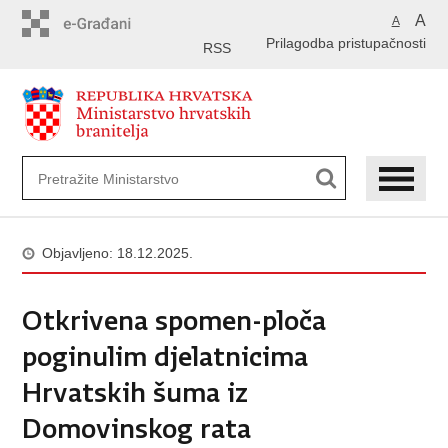
Preskoči
A
A
na
Prilagodba pristupačnosti
glavni
RSS
sadržaj
Objavljeno: 18.12.2025.
Otkrivena spomen-ploča
poginulim djelatnicima
Hrvatskih šuma iz
Domovinskog rata