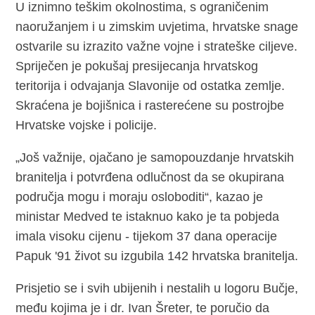
U iznimno teškim okolnostima, s ograničenim
naoružanjem i u zimskim uvjetima, hrvatske snage
ostvarile su izrazito važne vojne i strateške ciljeve.
Spriječen je pokušaj presijecanja hrvatskog
teritorija i odvajanja Slavonije od ostatka zemlje.
Skraćena je bojišnica i rasterećene su postrojbe
Hrvatske vojske i policije.
„Još važnije, ojačano je samopouzdanje hrvatskih
branitelja i potvrđena odlučnost da se okupirana
područja mogu i moraju osloboditi“, kazao je
ministar Medved te istaknuo kako je ta pobjeda
imala visoku cijenu - tijekom 37 dana operacije
Papuk '91 život su izgubila 142 hrvatska branitelja.
Prisjetio se i svih ubijenih i nestalih u logoru Bučje,
među kojima je i dr. Ivan Šreter, te poručio da