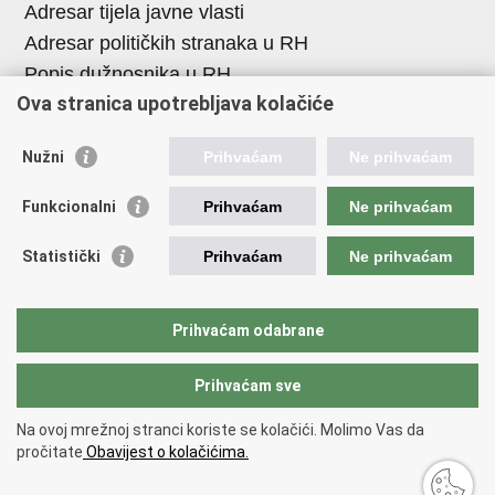
Adresar tijela javne vlasti
Adresar političkih stranaka u RH
Popis dužnosnika u RH
Ova stranica upotrebljava kolačiće
Korisne poveznice
Nužni
Prihvaćam
Ne prihvaćam
Vlada Republike Hrvatske
Memorijalni centar Domovinskog rata Vukovar
Funkcionalni
Prihvaćam
Ne prihvaćam
Zaklada hrvatskih branitelja iz Domovinskog rata
Statistički
Prihvaćam
Ne prihvaćam
Pravobraniteljica za osobe s invaliditetom
Pučki pravobranitelj
Povjerenik za informiranje
Prihvaćam odabrane
Prihvaćam sve
Povratak na vrh
Na ovoj mrežnoj stranci koriste se kolačići. Molimo Vas da
Copyright © 2026 Ministarstvo hrvatskih branitelja Republike
pročitate
Obavijest o kolačićima.
Hrvatske.
Uvjeti korištenja
.