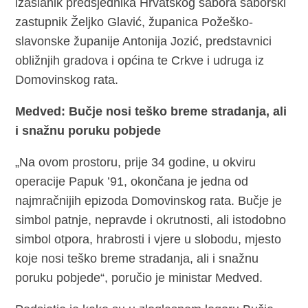
izaslanik predsjednika Hrvatskog sabora saborski
zastupnik Željko Glavić, županica Požeško-
slavonske županije Antonija Jozić, predstavnici
obližnjih gradova i općina te Crkve i udruga iz
Domovinskog rata.
Medved: Bučje nosi teško breme stradanja, ali
i snažnu poruku pobjede
„Na ovom prostoru, prije 34 godine, u okviru
operacije Papuk ’91, okončana je jedna od
najmračnijih epizoda Domovinskog rata. Bučje je
simbol patnje, nepravde i okrutnosti, ali istodobno
simbol otpora, hrabrosti i vjere u slobodu, mjesto
koje nosi teško breme stradanja, ali i snažnu
poruku pobjede“, poručio je ministar Medved.