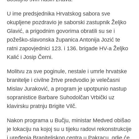
U ime predsjednika Hrvatskog sabora sve
okupljene pozdravio je saborski zastupnik Željko
Glavić, a prigodnim govorima obratili su se i
požeško-slavonska županica Antonija Jozić te
ratni zapovjednici 123. i 136. brigade HV-a Željko
Kalić i Josip Černi.
Molitvu za sve poginule, nestale i umrle hrvatske
branitelje i civilne žrtve predvodio je velečasni
Mislav Juraković, a program je upotpunio nastup
sopranistice Barbare Suhodolčan Vrbički uz
klavirsku pratnju Brigite Vilč.
Nakon programa u Bučju, ministar Medved obišao
je lokaciju na kojoj su u tijeku radovi rekonstrukcije
i uređenja Braniteljskog centra u Pakracu, gdje će