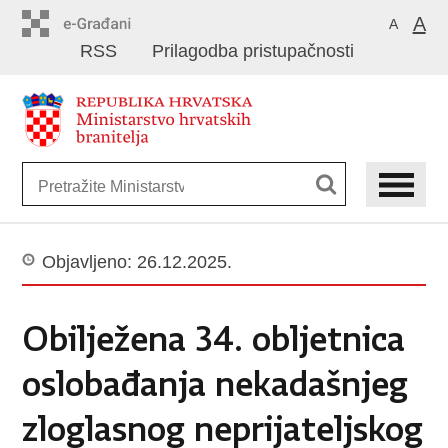
Preskoči
A
A
na
RSS
Prilagodba pristupačnosti
glavni
sadržaj
Objavljeno: 26.12.2025.
Obilježena 34. obljetnica
oslobađanja nekadašnjeg
zloglasnog neprijateljskog