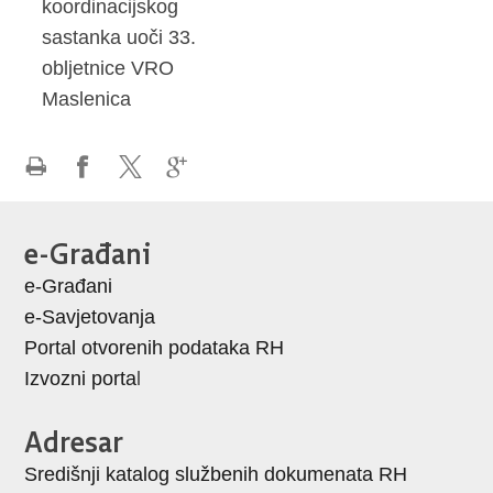
koordinacijskog
sastanka uoči 33.
obljetnice VRO
Maslenica
Ispiši
Podijeli
Podijeli
Podijeli
stranicu
na
na
na
e-Građani
Facebooku
X-
Google
e-Građani
u
+
e-Savjetovanja
Portal otvorenih podataka RH
Izvozni porta
l
Adresar
Središnji katalog službenih dokumenata RH