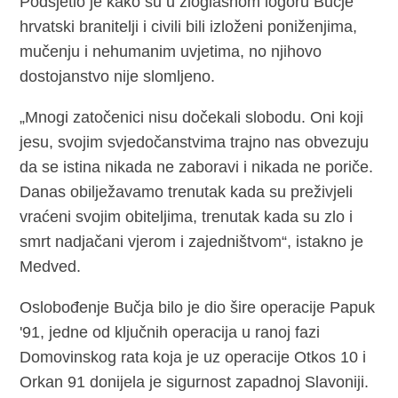
Podsjetio je kako su u zloglasnom logoru Bučje
hrvatski branitelji i civili bili izloženi poniženjima,
mučenju i nehumanim uvjetima, no njihovo
dostojanstvo nije slomljeno.
„Mnogi zatočenici nisu dočekali slobodu. Oni koji
jesu, svojim svjedočanstvima trajno nas obvezuju
da se istina nikada ne zaboravi i nikada ne poriče.
Danas obilježavamo trenutak kada su preživjeli
vraćeni svojim obiteljima, trenutak kada su zlo i
smrt nadjačani vjerom i zajedništvom“, istakno je
Medved.
Oslobođenje Bučja bilo je dio šire operacije Papuk
'91, jedne od ključnih operacija u ranoj fazi
Domovinskog rata koja je uz operacije Otkos 10 i
Orkan 91 donijela je sigurnost zapadnoj Slavoniji.